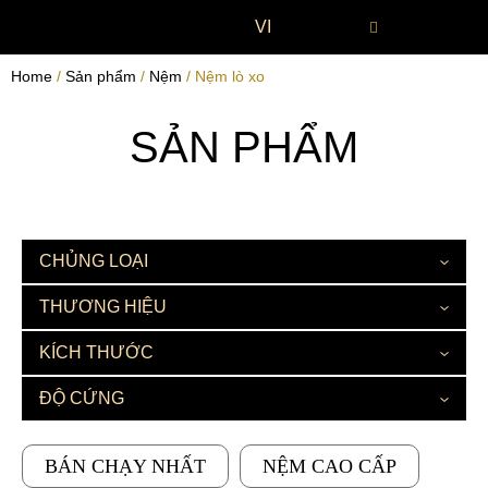
VI
Home
/
Sản phẩm
/
Nệm
/ Nệm lò xo
SẢN PHẨM
CHỦNG LOẠI
THƯƠNG HIỆU
KÍCH THƯỚC
ĐỘ CỨNG
BÁN CHẠY NHẤT
NỆM CAO CẤP