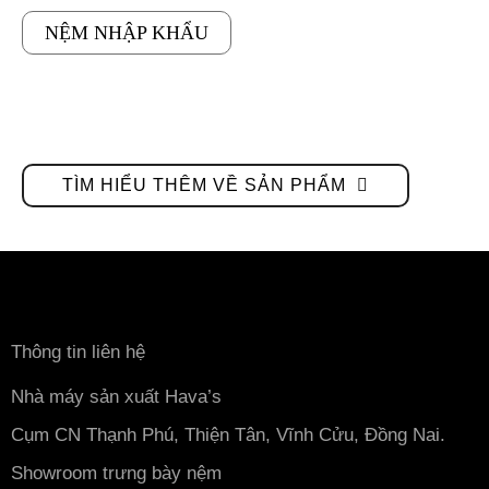
NỆM NHẬP KHẨU
TÌM HIỂU THÊM VỀ SẢN PHẨM
Thông tin liên hệ
Nhà máy sản xuất Hava’s
Cụm CN Thạnh Phú, Thiện Tân, Vĩnh Cửu, Đồng Nai.
Showroom trưng bày nệm