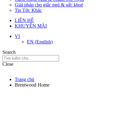
Giải pháp cho giấc ngủ & sức khoẻ
Tin Tức Khác
LIÊN HỆ
KHUYẾN MÃI
VI
EN
(
English
)
Search
Close
Trang chủ
Brentwood Home