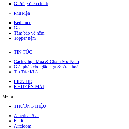
Giường điều chỉnh
Phụ kiện
Bed linen
Gối
Tấm bảo vệ nệm
Topper nệm
TIN TỨC
Cách Chọn Mua & Chăm Sóc Nệm
Giải pháp cho giấc ngủ & sức khoẻ
Tin Tức Khác
LIÊN HỆ
KHUYẾN MÃI
Menu
THƯƠNG HIỆU
AmericanStar
Kluft
Aireloom