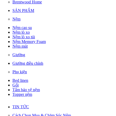
Brentwood Home
SẢN PHẨM
Nệm
Nệm cao su
Nệm lò xo
Nệm lò xo túi
Nệm Memory Foam
Nệm mút
Giường
Giường điều chỉnh
Phụ kiện
Bed linen
Gối
Tấm bảo vệ nệm
Topper nệm
TIN TỨC
Cách Chọn Mua & Chăm Sóc Nệm