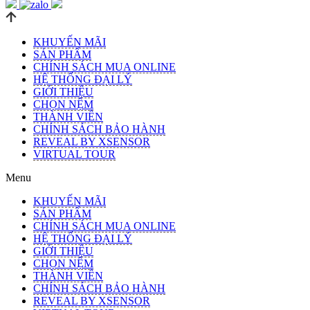
KHUYẾN MÃI
SẢN PHẨM
CHÍNH SÁCH MUA ONLINE
HỆ THỐNG ĐẠI LÝ
GIỚI THIỆU
CHỌN NỆM
THÀNH VIÊN
CHÍNH SÁCH BẢO HÀNH
REVEAL BY XSENSOR
VIRTUAL TOUR
Menu
KHUYẾN MÃI
SẢN PHẨM
CHÍNH SÁCH MUA ONLINE
HỆ THỐNG ĐẠI LÝ
GIỚI THIỆU
CHỌN NỆM
THÀNH VIÊN
CHÍNH SÁCH BẢO HÀNH
REVEAL BY XSENSOR