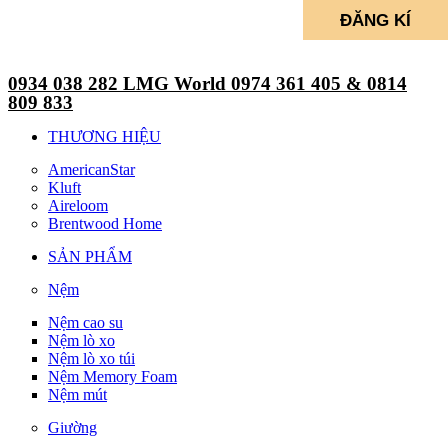
0934 038 282 LMG World 0974 361 405 & 0814
809 833
THƯƠNG HIỆU
AmericanStar
Kluft
Aireloom
Brentwood Home
SẢN PHẨM
Nệm
Nệm cao su
Nệm lò xo
Nệm lò xo túi
Nệm Memory Foam
Nệm mút
Giường