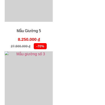
Mẫu Giường 5
8.250.000
₫
27.500.000
-70%
₫