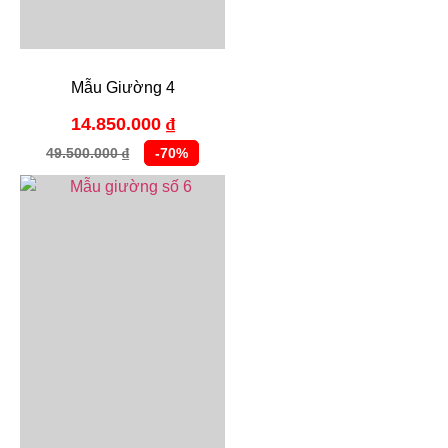
Mẫu Giường 4
14.850.000
₫
49.500.000
-70%
₫