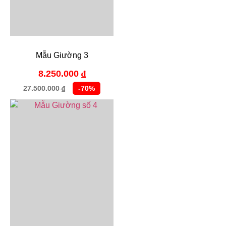
Mẫu Giường 3
8.250.000
₫
27.500.000
-70%
₫