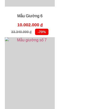
Mẫu Giường 6
10.002.000
₫
33.340.000
-70%
₫