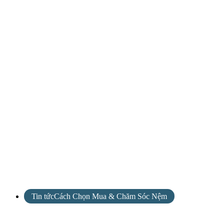
Tin tứcCách Chọn Mua & Chăm Sóc Nệm