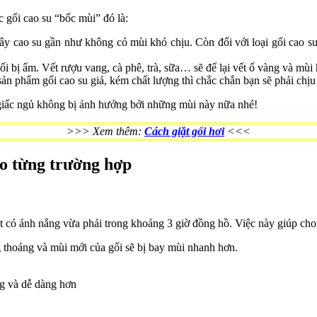
c gối cao su “bốc mùi” đó là:
 cao su gần như không có mùi khó chịu. Còn đối với loại gối cao su nh
gối bị ẩm. Vết rượu vang, cà phê, trà, sữa… sẽ để lại vết ố vàng và mùi
n phẩm gối cao su giả, kém chất lượng thì chắc chắn bạn sẽ phải chị
giấc ngủ không bị ảnh hưởng bởi những mùi này nữa nhé!
>>> Xem thêm:
Cách giặt gối hơi
<<<
ho từng trường hợp
t có ánh nắng vừa phải trong khoảng 3 giờ đồng hồ. Việc này giúp cho
 thoáng và mùi mới của gối sẽ bị bay mùi nhanh hơn.
g và dễ dàng hơn