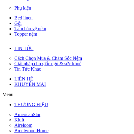
Phụ kiện
Bed linen
Gối
Tấm bảo vệ nệm
Topper nệm
TIN TỨC
Cách Chọn Mua & Chăm Sóc Nệm
Giải pháp cho giấc ngủ & sức khoẻ
Tin Tức Khác
LIÊN HỆ
KHUYẾN MÃI
Menu
THƯƠNG HIỆU
AmericanStar
Kluft
Aireloom
Brentwood Home