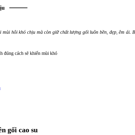
ịu
i mùi hôi khó chịu mà còn giữ chất lượng gối luôn bền, đẹp, êm ái.
nh đúng cách sẽ khiến mùi khó
p
n gối cao su