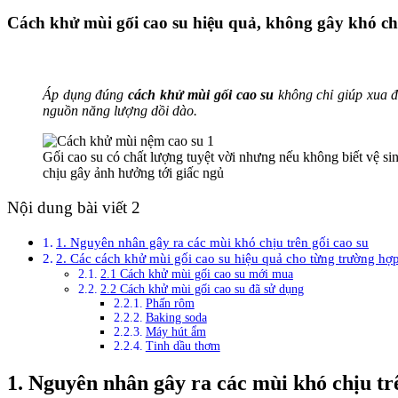
Cách khử mùi gối cao su hiệu quả, không gây khó ch
Áp dụng đúng
cách khử mùi gối cao su
không chỉ giúp xua đ
nguồn năng lượng dồi dào.
Gối cao su có chất lượng tuyệt vời nhưng nếu không biết vệ si
chịu gây ảnh hưởng tới giấc ngủ
Nội dung bài viết 2
1. Nguyên nhân gây ra các mùi khó chịu trên gối cao su
2. Các cách khử mùi gối cao su hiệu quả cho từng trường hợ
2.1 Cách khử mùi gối cao su mới mua
2.2 Cách khử mùi gối cao su đã sử dụng
Phấn rôm
Baking soda
Máy hút ẩm
Tinh dầu thơm
1. Nguyên nhân gây ra các mùi khó chịu trê