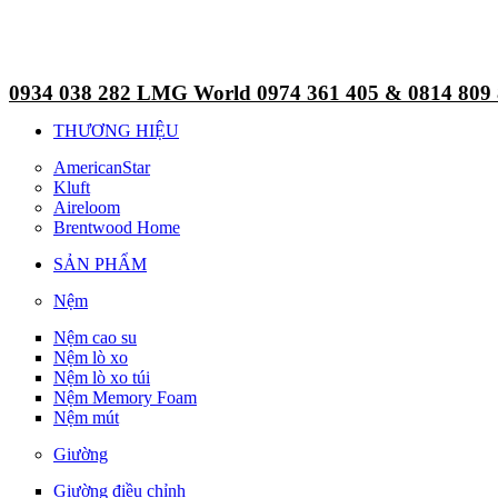
0934 038 282 LMG World 0974 361 405 & 0814 809
THƯƠNG HIỆU
AmericanStar
Kluft
Aireloom
Brentwood Home
SẢN PHẨM
Nệm
Nệm cao su
Nệm lò xo
Nệm lò xo túi
Nệm Memory Foam
Nệm mút
Giường
Giường điều chỉnh