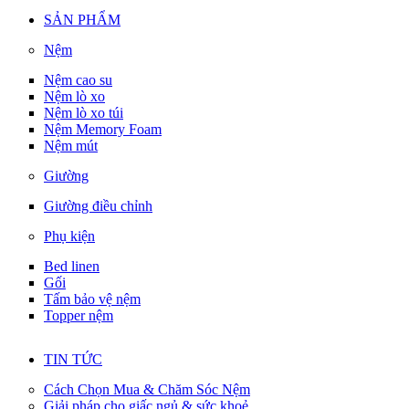
SẢN PHẨM
Nệm
Nệm cao su
Nệm lò xo
Nệm lò xo túi
Nệm Memory Foam
Nệm mút
Giường
Giường điều chỉnh
Phụ kiện
Bed linen
Gối
Tấm bảo vệ nệm
Topper nệm
TIN TỨC
Cách Chọn Mua & Chăm Sóc Nệm
Giải pháp cho giấc ngủ & sức khoẻ