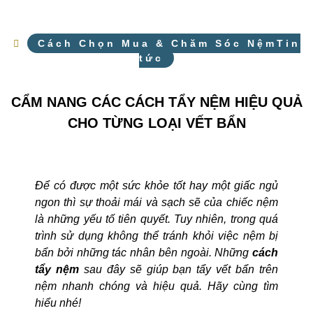
Cách Chọn Mua & Chăm Sóc NệmTin
tức
CẨM NANG CÁC CÁCH TẨY NỆM HIỆU QUẢ
CHO TỪNG LOẠI VẾT BẨN
Để có được một sức khỏe tốt hay một giấc ngủ
ngon thì sự thoải mái và sạch sẽ của chiếc nệm
là những yếu tố tiên quyết. Tuy nhiên, trong quá
trình sử dụng không thể tránh khỏi việc nệm bị
bẩn bởi những tác nhân bên ngoài. Những
cách
tẩy nệm
sau đây sẽ giúp bạn tẩy vết bẩn trên
nệm nhanh chóng và hiệu quả. Hãy cùng tìm
hiểu nhé!