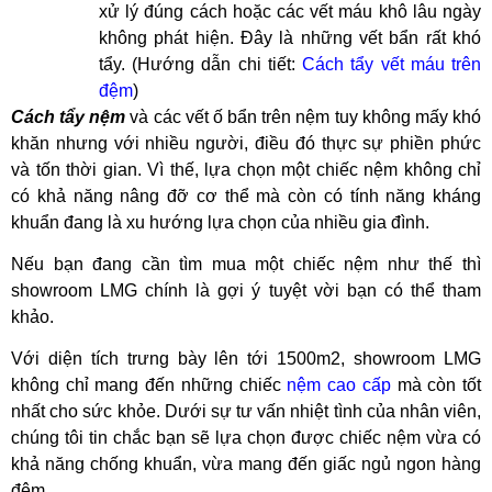
xử lý đúng cách hoặc các vết máu khô lâu ngày
không phát hiện. Đây là những vết bẩn rất khó
tẩy. (Hướng dẫn chi tiết:
Cách tẩy vết máu trên
đệm
)
C
ách tẩy nệm
và các vết ố bẩn trên nệm tuy không mấy khó
khăn nhưng với nhiều người, điều đó thực sự phiền phức
và tốn thời gian. Vì thế, lựa chọn một chiếc nệm không chỉ
có khả năng nâng đỡ cơ thể mà còn có tính năng kháng
khuẩn đang là xu hướng lựa chọn của nhiều gia đình.
Nếu bạn đang cần tìm mua một chiếc nệm như thế thì
showroom LMG chính là gợi ý tuyệt vời bạn có thể tham
khảo.
Với diện tích trưng bày lên tới 1500m2, showroom LMG
không chỉ mang đến những chiếc
nệm cao cấp
mà còn tốt
nhất cho sức khỏe. Dưới sự tư vấn nhiệt tình của nhân viên,
chúng tôi tin chắc bạn sẽ lựa chọn được chiếc nệm vừa có
khả năng chống khuẩn, vừa mang đến giấc ngủ ngon hàng
đêm.