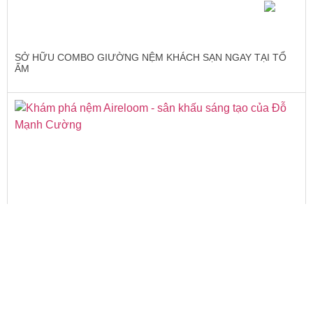
SỞ HỮU COMBO GIƯỜNG NỆM KHÁCH SẠN NGAY TẠI TỔ
ẤM
KHÁM PHÁ SÂN KHẤU SÁNG TẠO CỦA NHÀ THIẾT KẾ ĐỖ
MẠNH CƯỜNG