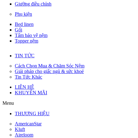
Giường điều chỉnh
Phụ kiện
Bed linen
Gối
Tấm bảo vệ nệm
Topper nệm
TIN TỨC
Cách Chọn Mua & Chăm Sóc Nệm
Giải pháp cho giấc ngủ & sức khoẻ
Tin Tức Khác
LIÊN HỆ
KHUYẾN MÃI
Menu
THƯƠNG HIỆU
AmericanStar
Kluft
Aireloom