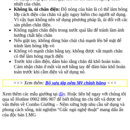
nhiệt của chăn.
Không là, ủi chăn điện:
Độ nóng của bàn là có thể làm hỏng
lớp cách điện của chăn và gây nguy hiểm cho người sử dụng.
Vì vậy bạn không nên sử dụng phương pháp là, ủi đối với các
sản phẩm chăn điện.
Không ngâm chăn điện trong nước quá lâu để tránh làm ảnh
hưởng chất liệu chăn
Nếu giặt tay, không dùng bàn chải chà mạnh lên bề mặt để
tránh làm hỏng lớp vỏ
Không vò mạnh chăn bằng tay, không được vắt mạnh chăn
có thể làm hỏng mạch điện
Trước khi cắm điện, đảm bảo rằng chăn đã khô hoàn toàn.
Cảm nhận chăn ở một vài nơi bằng tay để đảm bảo khô hoàn
toàn trước khi cắm điện và sử dụng nó.
>>> Xem thêm:
Bộ sưu tập nệm Mỹ chính hãng
<<<
Xem thêm các mẫu giường tại
đây
. Hoặc liên hệ ngay với chúng tôi
qua số Hotline 0902 886 907 để biết thông tin chi tiết và được tư
vấn thêm về Combo Giường – Nệm xứng hợp nhu cầu sử dụng và
phong cách sống, trải nghiệm “Giấc ngủ nghệ thuật” mang dấu ấn
của độc bản LMG