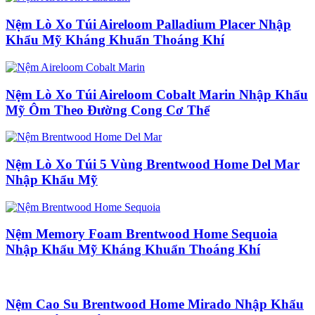
Nệm Lò Xo Túi Aireloom Palladium Placer Nhập
Khẩu Mỹ Kháng Khuẩn Thoáng Khí
Nệm Lò Xo Túi Aireloom Cobalt Marin Nhập Khẩu
Mỹ Ôm Theo Đường Cong Cơ Thể
Nệm Lò Xo Túi 5 Vùng Brentwood Home Del Mar
Nhập Khẩu Mỹ
Nệm Memory Foam Brentwood Home Sequoia
Nhập Khẩu Mỹ Kháng Khuẩn Thoáng Khí
Nệm Cao Su Brentwood Home Mirado Nhập Khẩu