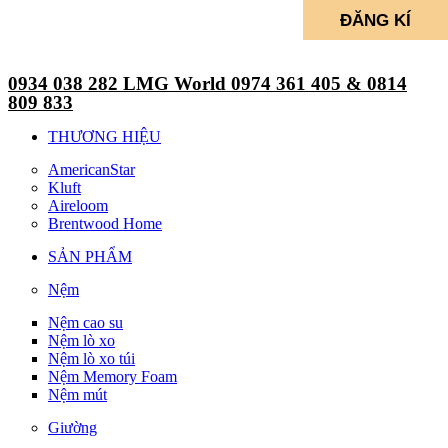
0934 038 282 LMG World 0974 361 405 & 0814
809 833
THƯƠNG HIỆU
AmericanStar
Kluft
Aireloom
Brentwood Home
SẢN PHẨM
Nệm
Nệm cao su
Nệm lò xo
Nệm lò xo túi
Nệm Memory Foam
Nệm mút
Giường