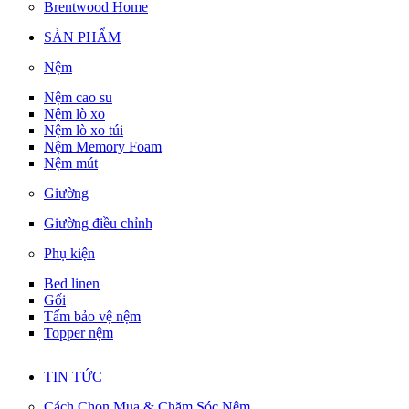
Brentwood Home
SẢN PHẨM
Nệm
Nệm cao su
Nệm lò xo
Nệm lò xo túi
Nệm Memory Foam
Nệm mút
Giường
Giường điều chỉnh
Phụ kiện
Bed linen
Gối
Tấm bảo vệ nệm
Topper nệm
TIN TỨC
Cách Chọn Mua & Chăm Sóc Nệm