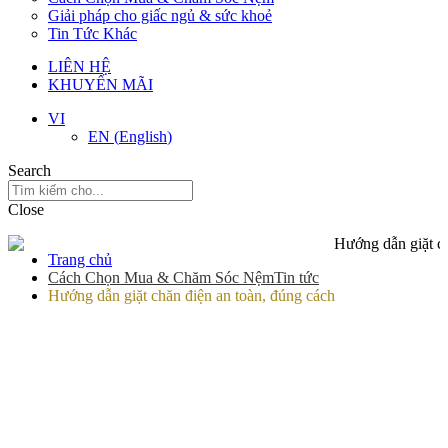
Giải pháp cho giấc ngủ & sức khoẻ
Tin Tức Khác
LIÊN HỆ
KHUYẾN MÃI
VI
EN
(
English
)
Search
Close
Trang chủ
Cách Chọn Mua & Chăm Sóc Nệm
Tin tức
Hướng dẫn giặt chăn điện an toàn, đúng cách