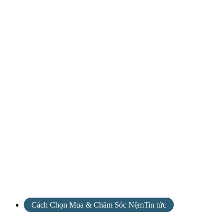
Cách Chọn Mua & Chăm Sóc NệmTin tức