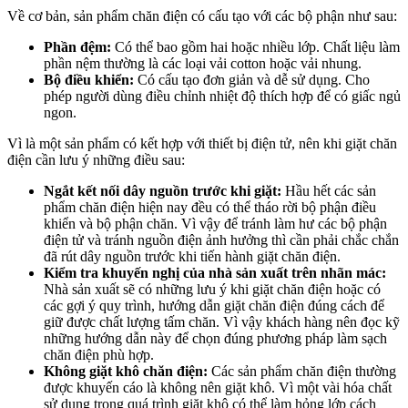
Về cơ bản, sản phẩm chăn điện có cấu tạo với các bộ phận như sau:
Phần đệm:
Có thể bao gồm hai hoặc nhiều lớp. Chất liệu làm
phần nệm thường là các loại vải cotton hoặc vải nhung.
Bộ điều khiển:
Có cấu tạo đơn giản và dễ sử dụng. Cho
phép người dùng điều chỉnh nhiệt độ thích hợp để có giấc ngủ
ngon.
Vì là một sản phẩm có kết hợp với thiết bị điện tử, nên khi giặt chăn
điện cần lưu ý những điều sau:
Ngắt kết nối dây nguồn trước khi giặt:
Hầu hết các sản
phẩm chăn điện hiện nay đều có thể tháo rời bộ phận điều
khiển và bộ phận chăn. Vì vậy để tránh làm hư các bộ phận
điện tử và tránh nguồn điện ảnh hưởng thì cần phải chắc chắn
đã rút dây nguồn trước khi tiến hành giặt chăn điện.
Kiểm tra khuyến nghị của nhà sản xuất trên nhãn mác:
Nhà sản xuất sẽ có những lưu ý khi giặt chăn điện hoặc có
các gợi ý quy trình, hướng dẫn giặt chăn điện đúng cách để
giữ được chất lượng tấm chăn. Vì vậy khách hàng nên đọc kỹ
những hướng dẫn này để chọn đúng phương pháp làm sạch
chăn điện phù hợp.
Không giặt khô chăn điện:
Các sản phẩm chăn điện thường
được khuyến cáo là không nên giặt khô. Vì một vài hóa chất
sử dụng trong quá trình giặt khô có thể làm hỏng lớp cách