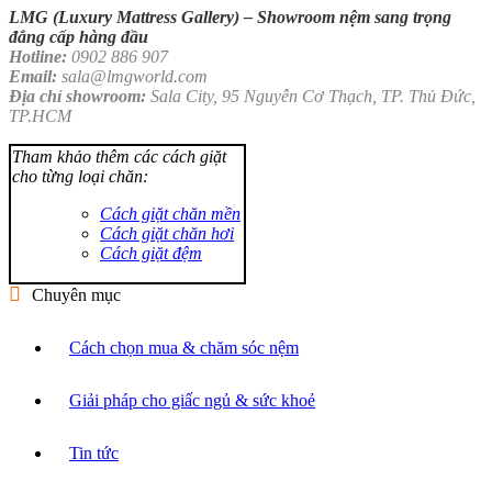
LMG (Luxury Mattress Gallery) –
Showroom nệm sang trọng
đẳng cấp hàng đầu
Hotline:
0902 886 907
Email:
sala@lmgworld.com
Địa chỉ showroom:
Sala City, 95 Nguyễn Cơ Thạch, TP. Thủ Đức,
TP.HCM
Tham khảo thêm các cách giặt
cho từng loại chăn:
Cách giặt chăn mền
Cách giặt chăn hơi
Cách giặt đệm
Chuyên mục
Cách chọn mua & chăm sóc nệm
Giải pháp cho giấc ngủ & sức khoẻ
Tin tức