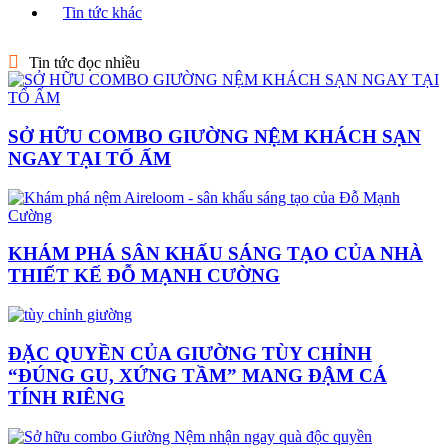
Tin tức khác
Tin tức đọc nhiều
SỞ HỮU COMBO GIƯỜNG NỆM KHÁCH SẠN
NGAY TẠI TỔ ẤM
KHÁM PHÁ SÂN KHẤU SÁNG TẠO CỦA NHÀ
THIẾT KẾ ĐỖ MẠNH CƯỜNG
ĐẶC QUYỀN CỦA GIƯỜNG TÙY CHỈNH
“ĐÚNG GU, XỨNG TẦM” MANG ĐẬM CÁ
TÍNH RIÊNG