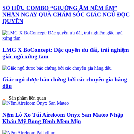
SỞ HỮU COMBO “GIƯỜNG ẤM NỆM ÊM”
NHẬN NGAY QUÀ CHĂM SÓC GIẤC NGỦ ĐỘC
QUYỀN
LMG X BoConcept: Đặc quyền ưu đãi, trải nghiệm
giấc ngủ xứng tầm
Giấc ngủ được bảo chứng bởi các chuyên gia hàng
đầu
Sản phẩm liên quan
Nệm Lò Xo Túi Aireloom Onyx San Mateo Nhập
Khẩu Mỹ Bồng Bềnh Mềm Mịn