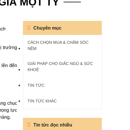
GIÁ MỘT TỶ
Chuyên mục
ách
CÁCH CHỌN MUA & CHĂM SÓC
ị trường
NỆM
GIẢI PHÁP CHO GIẤC NGỦ & SỨC
, lên đến
KHOẺ
TIN TỨC
TIN TỨC KHÁC
àng chục
rọng lực
 hàng.
Tin tức đọc nhiều