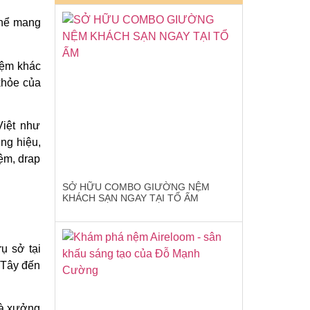
thể mang
nệm khác
khỏe của
Việt như
ng hiệu,
ệm, drap
SỞ HỮU COMBO GIƯỜNG NỆM
KHÁCH SẠN NGAY TẠI TỔ ẤM
ụ sở tại
 Tây đến
hà xưởng