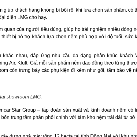
 giúp khách hàng không bị bối rối khi lựa chọn sản phẩm, có 
đại diện LMG cho hay.
 quan của người tiêu dùng, giúp họ trải nghiệm nhiều dòng 
hiết bị hỗ trợ khách lựa chọn nệm phù hợp với độ tuổi, sức 
u khác nhau, đáp ứng nhu cầu đa dạng phân khúc khách 
ring Air, Kluft. Giá mỗi sản phẩm nệm dao động theo từng thươ
oom còn trưng bày các phụ kiện đi kèm như gối, tấm bảo vệ n
tại showroom LMG.
icanStar Group – tập đoàn sản xuất và kinh doanh nệm có tr
bốn trung tâm phân phối chính với tám kho nệm trải dài từ bờ
 xây dựng nhà máy rộng 12 hecta tại tỉnh Đồng Nai với khu n