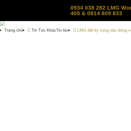
0934 038 282 LMG Wor
405 & 0814 809 833
Trang chủ
Tin Tức Khác
Tin tức
LMG đặt kỳ vọng vào dòng n