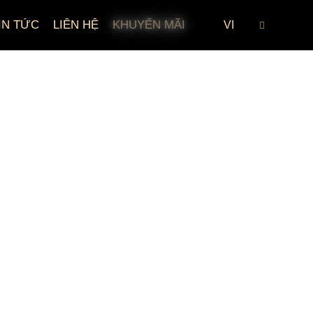
IN TỨC
LIÊN HỆ
KHUYẾN MÃI
VI