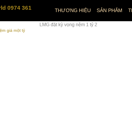
ld 0974 361
THƯƠNG HIỆU
SẢN PHẨM
T
ệm giá một tỷ