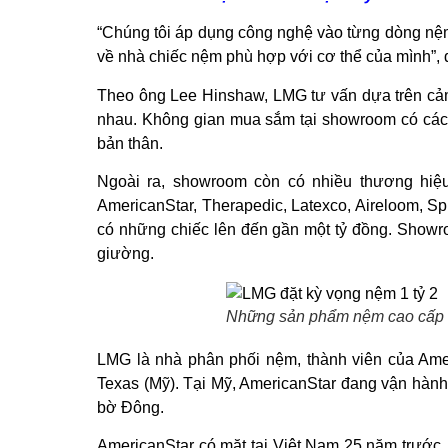
“Chúng tôi áp dụng công nghệ vào từng dòng nệm
về nhà chiếc nệm phù hợp với cơ thể của mình”, 
Theo ông Lee Hinshaw, LMG tư vấn dựa trên cảm
nhau. Không gian mua sắm tại showroom có các t
bản thân.
Ngoài ra, showroom còn có nhiều thương hiệ
AmericanStar, Therapedic, Latexco, Aireloom, Sp
có những chiếc lên đến gần một tỷ đồng. Showr
giường.
Những sản phẩm nệm cao cấp 
LMG là nhà phân phối nệm, thành viên của Amer
Texas (Mỹ). Tại Mỹ, AmericanStar đang vận hành 
bờ Đông.
AmericanStar có mặt tại Việt Nam 25 năm trước,