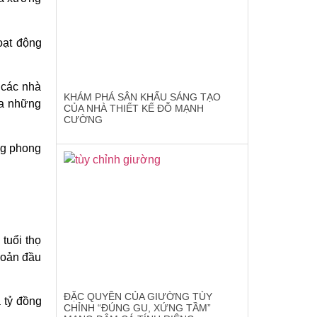
oạt động
 các nhà
KHÁM PHÁ SÂN KHẤU SÁNG TẠO
ra những
CỦA NHÀ THIẾT KẾ ĐỖ MẠNH
CƯỜNG
ng phong
tuổi thọ
hoản đầu
ĐẶC QUYỀN CỦA GIƯỜNG TÙY
 tỷ đồng
CHỈNH “ĐÚNG GU, XỨNG TẦM”