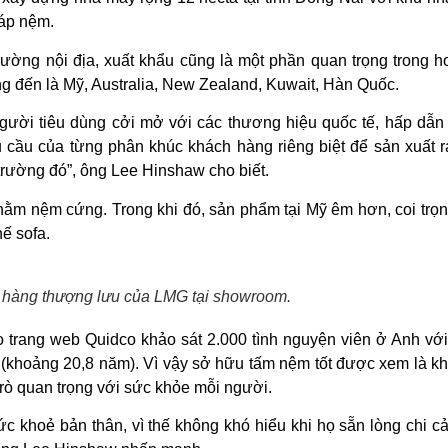
ráp nệm.
ường nội địa, xuất khẩu cũng là một phần quan trọng trong h
g đến là Mỹ, Australia, New Zealand, Kuwait, Hàn Quốc.
 người tiêu dùng cởi mở với các thương hiệu quốc tế, hấp dẫn
hu cầu của từng phân khúc khách hàng riêng biệt để sản xuất 
trường đó”, ông Lee Hinshaw cho biết.
nằm nệm cứng. Trong khi đó, sản phẩm tại Mỹ êm hơn, coi trọ
ế sofa.
hàng thượng lưu của LMG tại showroom.
trang web Quidco khảo sát 2.000 tình nguyện viên ở Anh với 
 (khoảng 20,8 năm). Vì vậy sở hữu tấm nệm tốt được xem là k
trò quan trọng với sức khỏe mỗi người.
 khoẻ bản thân, vì thế không khó hiểu khi họ sẵn lòng chi cả