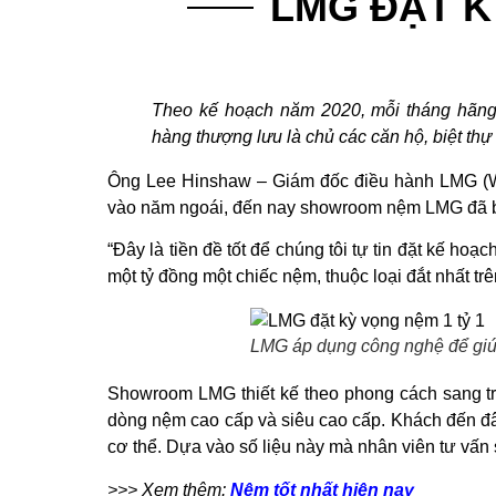
LMG ĐẶT K
Theo kế hoạch năm 2020, mỗi tháng hãng 
hàng thượng lưu là chủ các căn hộ, biệt thự
Ông Lee Hinshaw – Giám đốc điều hành LMG (Worl
vào năm ngoái, đến nay showroom nệm LMG đã bá
“Đây là tiền đề tốt để chúng tôi tự tin đặt kế h
một tỷ đồng một chiếc nệm, thuộc loại đắt nhất tr
LMG áp dụng công nghệ để giú
Showroom LMG thiết kế theo phong cách sang tr
dòng nệm cao cấp và siêu cao cấp. Khách đến đâ
cơ thể. Dựa vào số liệu này mà nhân viên tư vấn
>>> Xem thêm:
Nệm tốt nhất hiện nay