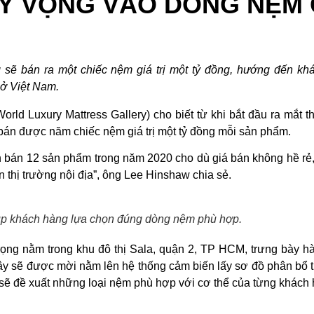
Ỳ VỌNG VÀO DÒNG NỆM 
sẽ bán ra một chiếc nệm giá trị một tỷ đồng, hướng đến kh
 ở Việt Nam.
d Luxury Mattress Gallery) cho biết từ khi bắt đầu ra mắt th
n được năm chiếc nệm giá trị một tỷ đồng mỗi sản phẩm.
oạch bán 12 sản phẩm trong năm 2020 cho dù giá bán không hề rẻ
ên thị trường nội địa”, ông Lee Hinshaw chia sẻ.
p khách hàng lựa chọn đúng dòng nệm phù hợp.
ọng nằm trong khu đô thị Sala, quận 2, TP HCM, trưng bày h
y sẽ được mời nằm lên hệ thống cảm biến lấy sơ đồ phân bổ t
 sẽ đề xuất những loại nệm phù hợp với cơ thể của từng khách