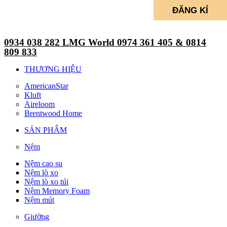
0934 038 282 LMG World 0974 361 405 & 0814
809 833
THƯƠNG HIỆU
AmericanStar
Kluft
Aireloom
Brentwood Home
SẢN PHẨM
Nệm
Nệm cao su
Nệm lò xo
Nệm lò xo túi
Nệm Memory Foam
Nệm mút
Giường