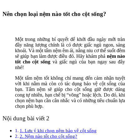
Nên chọn loại nệm nào tốt cho cột sống?
Một trong những bí quyết để khởi đầu ngày mới tràn
đầy năng lượng chính là có được giấc ngủ ngon, sảng
khoái. Và một tấm nệm êm ái, nâng niu cơ thể suốt đêm
sẽ giúp bạn làm được điều đó. Hãy khám phá
nệm nào
tốt cho cột sống
và giấc ngủ của bạn ngay sau đây
nhé!
Một tấm nệm tốt không chỉ mang đến cảm nhận tuyệt
vời khi nằm mà còn có tác dụng bảo vệ cột sống của
bạn. Tấm nệm sẽ giúp cho cột sống giữ được dáng
cong tự nhiên, hạn chế bị “võng” hoặc lệch. Do đó, khi
chọn nệm bạn cần cân nhắc và có những tiêu chuẩn lựa
chọn phù hợp.
Nội dung bài viết 2
1. Lưu ý khi chọn nệm bảo vệ cột sống
2. Nệm nào tốt cho cột sống?