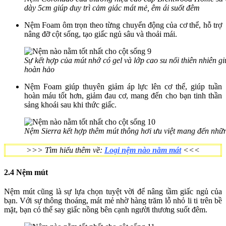
dày 5cm giúp duy trì cảm giác mát mẻ, êm ái suốt đêm
Nệm Foam ôm trọn theo từng chuyển động của cơ thể, hỗ trợ
nâng đỡ cột sống, tạo giấc ngủ sâu và thoải mái.
Sự kết hợp của mút nhớ có gel và lớp cao su nổi thiên nhiên 
hoàn hảo
Nệm Foam giúp thuyên giảm áp lực lên cơ thể, giúp tuần
hoàn máu tốt hơn, giảm đau cơ, mang đến cho bạn tinh thần
sảng khoái sau khi thức giấc.
Nệm Sierra kết hợp thêm mút thông hơi ưu việt mang đến nhữ
>>> Tìm hiểu thêm về:
Loại nệm nào nằm mát
<<<
2.4 Nệm mút
Nệm mút cũng là sự lựa chọn tuyệt vời để nâng tầm giấc ngủ của
bạn. Với sự thông thoáng, mát mẻ nhờ hàng trăm lỗ nhỏ li ti trên bề
mặt, bạn có thể say giấc nồng bên cạnh người thương suốt đêm.