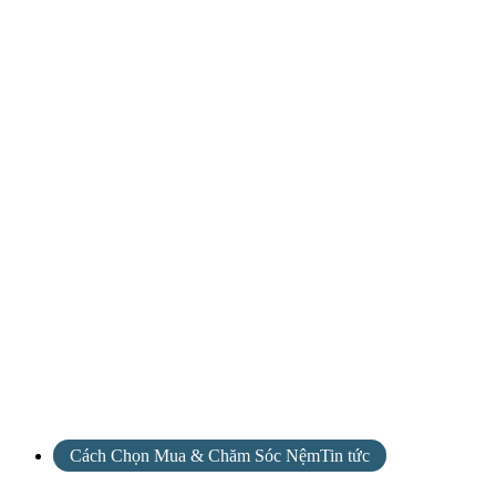
Cách Chọn Mua & Chăm Sóc NệmTin tức