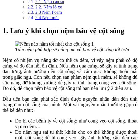
2.1. Nệm cao su
2.2. Nệm lò xo
2.3 Nệm Foam
2.4 Nệm mút
1. Lưu ý khi chọn nệm bảo vệ cột sống
Tấm nệm phù hợp sẽ nâng niu và bảo vệ cột sống tốt hơn
Nệm có nhiệm vụ nâng đỡ cơ thể cả đêm, vì vậy nệm phải có độ
cứng và độ đàn hồi ổn định. Nếu nệm quá cứng, sẽ gây ra tình trạng
đau lưng, ảnh hưởng đến cột sống và cảm giác không thoải mái
trong giấc ngủ. Còn nếu chọn sản phẩm nệm quá mềm, sẽ không đủ
sức nâng đỡ khung xương dễ gây ra tình trạng cong vẹo cột sống.
Do đó, để chọn nệm bảo vệ cột sống thì bạn nên lưu ý 2 điều sau.
Đầu tiên bạn cần phải xác định được nguyên nhân dẫn đến tình
trạng đau cột sống của mình. Một vài nguyên nhân thường gặp có
thể kể đến như:
Do bị các bệnh lý về cột sống: như cong vẹo cột sống, thoát
vị đĩa đệm…
Do nằm ngủ sai tư thế: khiến cho cơ thể không được thoải
mái, cột sống dễ bị cong vẹo, gây ảnh hưởng xấu đến các