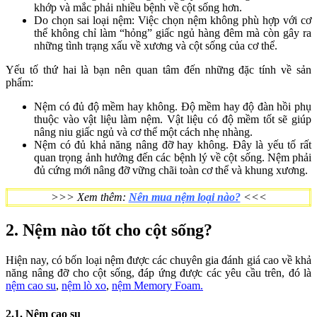
khớp và mắc phải nhiều bệnh về cột sống hơn.
Do chọn sai loại nệm: Việc chọn nệm không phù hợp với cơ
thể không chỉ làm “hỏng” giấc ngủ hàng đêm mà còn gây ra
những tình trạng xấu về xương và cột sống của cơ thể.
Yếu tố thứ hai là bạn nên quan tâm đến những đặc tính về sản
phẩm:
Nệm có đủ độ mềm hay không. Độ mềm hay độ đàn hồi phụ
thuộc vào vật liệu làm nệm. Vật liệu có độ mềm tốt sẽ giúp
nâng niu giấc ngủ và cơ thể một cách nhẹ nhàng.
Nệm có đủ khả năng nâng đỡ hay không. Đây là yếu tố rất
quan trọng ảnh hưởng đến các bệnh lý về cột sống. Nệm phải
đủ cứng mới nâng đỡ vững chãi toàn cơ thể và khung xương.
>>> Xem thêm:
Nên mua nệm loại nào?
<<<
2. Nệm nào tốt cho cột sống?
Hiện nay, có bốn loại nệm được các chuyên gia đánh giá cao về khả
năng nâng đỡ cho cột sống, đáp ứng được các yêu cầu trên, đó là
nệm cao su
,
nệm lò xo
,
nệm Memory Foam.
2.1. Nệm cao su