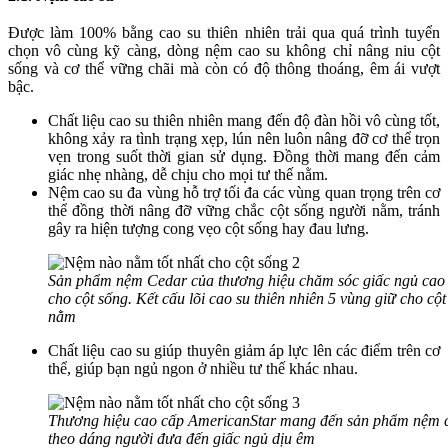
Được làm 100% bằng cao su thiên nhiên trải qua quá trình tuyển
chọn vô cùng kỹ càng, dòng nệm cao su không chỉ nâng niu cột
sống và cơ thể vững chãi mà còn có độ thông thoáng, êm ái vượt
bậc.
Chất liệu cao su thiên nhiên mang đến độ đàn hồi vô cùng tốt,
không xảy ra tình trạng xẹp, lún nên luôn nâng đỡ cơ thể trọn
vẹn trong suốt thời gian sử dụng. Đồng thời mang đến cảm
giác nhẹ nhàng, dễ chịu cho mọi tư thế nằm.
Nệm cao su đa vùng hỗ trợ tối đa các vùng quan trọng trên cơ
thể đồng thời nâng đỡ vững chắc cột sống người nằm, tránh
gây ra hiện tượng cong vẹo cột sống hay đau lưng.
Sản phẩm nệm Cedar của thương hiệu chăm sóc giấc ngủ cao c
cho cột sống. Kết cấu lõi cao su thiên nhiên 5 vùng giữ cho cột
nằm
Chất liệu cao su giúp thuyên giảm áp lực lên các điểm trên cơ
thể, giúp bạn ngủ ngon ở nhiều tư thế khác nhau.
Thương hiệu cao cấp AmericanStar mang đến sản phẩm nệm ca
theo dáng người đưa đến giấc ngủ dịu êm