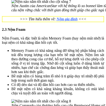
Nệm Austin của AmericanStar với hệ thống lò xo bonnel làm từ 
cấu nệm vững chắc với thời gian đồng thời giúp cho giấc ngủ 
>>> Tìm hiểu thêm về:
Nệm gia đình
<<<
2.3 Nệm Foam
Nệm Foam, và đặc biệt là nệm Memory Foam (hay nệm mút nhớ) là
loại nệm có khả năng đàn hồi cực tốt.
Memory Foam có khả năng nâng đỡ từng bộ phận bằng cách
trải đều trọng lượng của bạn trên bề mặt nệm. Nệm ôm sát
theo đường cong của cơ thể, hỗ trợ lưng dưới và cho phép cột
sống ở vị trí trung lập. Nhờ đó cột sống luôn ở dáng hình tự
nhiên, hạn chế các chứng đau lưng và giúp bạn thấy thoải mái
hơn sau khi thức giấc.
Bề mặt nệm có hàng trăm lỗ nhỏ li ti giúp duy trì nhiệt độ phù
hợp trong suốt thời gian ngủ.
Có độ dẻo dai và độ đàn hồi cao hơn cao su thiên nhiên.
Bề mặt nệm có khả năng kháng khuẩn, không có mùi khó
chịu và tuyệt đối an toàn với người dùng.
Nệm Coronado của thương hiệu cao cấp Brentwood Home sử 