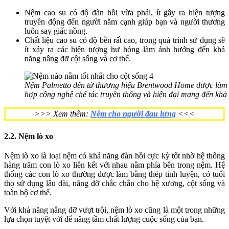
Nệm cao su có độ đàn hồi vừa phải, ít gây ra hiện tượng
truyền động đến người nằm cạnh giúp bạn và người thương
luôn say giấc nồng.
Chất liệu cao su có độ bền rất cao, trong quá trình sử dụng sẽ
ít xảy ra các hiện tượng hư hỏng làm ảnh hưởng đến khả
năng nâng đỡ cột sống và cơ thể.
Nệm Palmetto đến từ thương hiệu Brentwood Home được làm b
hợp công nghệ chế tác truyền thống và hiện đại mang đến khả
>>> Xem thêm:
Nệm cho người đau lưng
<<<
2.2. Nệm lò xo
Nệm lò xo là loại nệm có khả năng đàn hồi cực kỳ tốt nhờ hệ thống
hàng trăm con lò xo liên kết với nhau nằm phía bên trong nệm. Hệ
thống các con lò xo thường được làm bằng thép tinh luyện, có tuổi
thọ sử dụng lâu dài, nâng đỡ chắc chắn cho hệ xương, cột sống và
toàn bộ cơ thể.
Với khả năng nâng đỡ vượt trội, nệm lò xo cũng là một trong những
lựa chọn tuyệt vời để nâng tầm chất lượng cuộc sống của bạn.