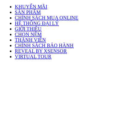
KHUYẾN MÃI
SẢN PHẨM
CHÍNH SÁCH MUA ONLINE
HỆ THỐNG ĐẠI LÝ
GIỚI THIỆU
CHỌN NỆM
THÀNH VIÊN
CHÍNH SÁCH BẢO HÀNH
REVEAL BY XSENSOR
VIRTUAL TOUR