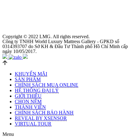
Copyright © 2022 LMG. All rights reserved.
Công ty TNHH World Luxury Mattress Gallery - GPKD số
0314393707 do Sở KH & Đầu Tư Thành phố Hồ Chí Minh cấp
ngày 10/05/2017.
KHUYẾN MÃI
SẢN PHẨM
CHÍNH SÁCH MUA ONLINE
HỆ THỐNG ĐẠI LÝ
GIỚI THIỆU
CHỌN NỆM
THÀNH VIÊN
CHÍNH SÁCH BẢO HÀNH
REVEAL BY XSENSOR
VIRTUAL TOUR
Menu