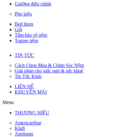
Giường điều chỉnh
Phụ kiện
Bed linen
Gối
Tấm bảo vệ nệm
Topper nệm
TIN TỨC
Cách Chọn Mua & Chăm Sóc Nệm
Giải pháp cho giấc ngủ & sức khoẻ
Tin Tức Khác
LIÊN HỆ
KHUYẾN MÃI
Menu
THƯƠNG HIỆU
AmericanStar
Kluft
Aireloom