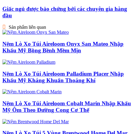
Giấc ngủ được bảo chứng bởi các chuyên gia hàng
đầu
Sản phẩm liên quan
Nệm Lò Xo Túi Aireloom Onyx San Mateo Nhập
Khẩu Mỹ Bồng Bềnh Mềm Mịn
Nệm Lò Xo Túi Aireloom Palladium Placer Nhập
Khẩu Mỹ Kháng Khuẩn Thoáng Khí
Nệm Lò Xo Túi Aireloom Cobalt Marin Nhập Khẩu
Mỹ Ôm Theo Đường Cong Cơ Thể
Nệm Lò Xo Túi 5 Vùng Brentwood Home Del Mar