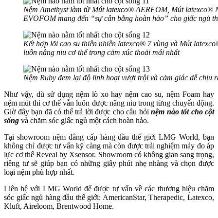
Nệm Amethyst làm từ Mút latexco® AERFOM, Mút latexco® 
EVOFOM mang đến “sự cân bằng hoàn hảo” cho giấc ngủ t
Kết hợp lõi cao su thiên nhiên latexco® 7 vùng và Mút lat
luôn nâng niu cơ thể trong cảm xúc thoải mái nhất
Nệm Ruby đem lại độ linh hoạt vượt trội và cảm giác dễ chịu rấ
Như vậy, dù sử dụng nệm lò xo hay nệm cao su, nệm Foam hay
nệm mút thì cơ thể vẫn luôn được nâng niu trong từng chuyển động.
Giờ đây bạn đã có thể trả lời được cho câu hỏi
nệm nào tốt cho cột
sống
và chăm sóc giấc ngủ một cách hoàn hảo.
Tại showroom nệm đẳng cấp hàng đầu thế giới LMG World, bạn
không chỉ được tư vấn kỹ càng mà còn được trải nghiệm máy đo áp
lực cơ thể Reveal by Xsensor. Showroom có không gian sang trọng,
riêng tư sẽ giúp bạn có những giây phút nhẹ nhàng và chọn được
loại nệm phù hợp nhất.
Liên hệ với LMG World để được tư vấn về các thương hiệu chăm
sóc giấc ngủ hàng đầu thế giới: AmericanStar, Therapedic, Latexco,
Kluft, Aireloom, Brentwood Home.