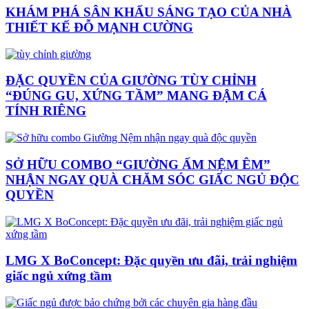
KHÁM PHÁ SÂN KHẤU SÁNG TẠO CỦA NHÀ
THIẾT KẾ ĐỖ MẠNH CƯỜNG
ĐẶC QUYỀN CỦA GIƯỜNG TÙY CHỈNH
“ĐÚNG GU, XỨNG TẦM” MANG ĐẬM CÁ
TÍNH RIÊNG
SỞ HỮU COMBO “GIƯỜNG ẤM NỆM ÊM”
NHẬN NGAY QUÀ CHĂM SÓC GIẤC NGỦ ĐỘC
QUYỀN
LMG X BoConcept: Đặc quyền ưu đãi, trải nghiệm
giấc ngủ xứng tầm