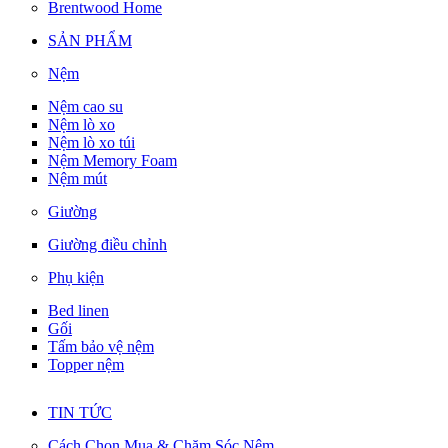
Brentwood Home
SẢN PHẨM
Nệm
Nệm cao su
Nệm lò xo
Nệm lò xo túi
Nệm Memory Foam
Nệm mút
Giường
Giường điều chỉnh
Phụ kiện
Bed linen
Gối
Tấm bảo vệ nệm
Topper nệm
TIN TỨC
Cách Chọn Mua & Chăm Sóc Nệm