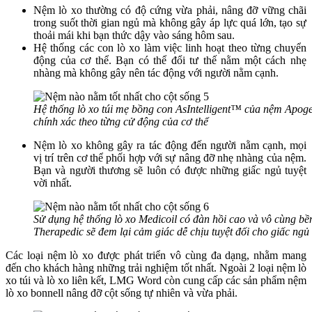
Nệm lò xo thường có độ cứng vừa phải, nâng đỡ vững chãi
trong suốt thời gian ngủ mà không gây áp lực quá lớn, tạo sự
thoải mái khi bạn thức dậy vào sáng hôm sau.
Hệ thống các con lò xo làm việc linh hoạt theo từng chuyển
động của cơ thể. Bạn có thể đổi tư thế nằm một cách nhẹ
nhàng mà không gây nên tác động với người nằm cạnh.
Hệ thống lò xo túi mẹ bồng con AsIntelligent™ của nệm Apoge
chính xác theo từng cử động của cơ thể
Nệm lò xo không gây ra tác động đến người nằm cạnh, mọi
vị trí trên cơ thể phối hợp với sự nâng đỡ nhẹ nhàng của nệm.
Bạn và người thương sẽ luôn có được những giấc ngủ tuyệt
vời nhất.
Sử dụng hệ thống lò xo Medicoil có đàn hồi cao và vô cùng bền 
Therapedic sẽ đem lại cảm giác dễ chịu tuyệt đối cho giấc ngủ
Các loại nệm lò xo được phát triển vô cùng đa dạng, nhằm mang
đến cho khách hàng những trải nghiệm tốt nhất. Ngoài 2 loại nệm lò
xo túi và lò xo liên kết, LMG Word còn cung cấp các sản phẩm nệm
lò xo bonnell nâng đỡ cột sống tự nhiên và vừa phải.