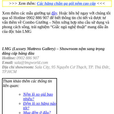
>>> Xem thêm:
Các hãng chăn ga gối nệm cao cấp
<<<
Xem thêm các mẫu giường tại
đây
. Hoặc liên hệ ngay với chúng tôi
qua số Hotline 0902 886 907 để biết thông tin chi tiết và được tư
vấn thêm về Combo Giường – Nệm xứng hợp nhu cầu sử dụng và
phong cách sống, trải nghiệm “Giấc ngủ nghệ thuật” mang dấu ấn
của độc bản LMG
LMG (Luxury Mattress Gallery) –
Showroom nệm sang trọng
đẳng cấp hàng đầu
Hotline:
0902 886 907
Email:
sala@lmgworld.com
Địa chỉ showroom:
Sala City, 95 Nguyễn Cơ Thạch, TP. Thủ Đức,
TP.HCM
Tham khảo thêm các thông tin
liên quan:
Nệm lò xo giá bao
nhiêu?
Đệm lò xo hãng nào
tốt?
Mua đệm ở đâu?