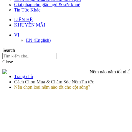
Giải pháp cho giấc ngủ & sức khoẻ
Tin Tức Khác
LIÊN HỆ
KHUYẾN MÃI
VI
EN
(
English
)
Search
Close
Trang chủ
Cách Chọn Mua & Chăm Sóc Nệm
Tin tức
Nên chọn loại nệm nào tốt cho cột sống?