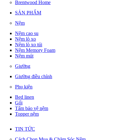
Brentwood Home
SẢN PHẨM
Nệm
Nệm cao su
Nệm lò xo
Nệm lò xo túi
Nệm Memory Foam
Nệm mút
Giường
Giường điều chỉnh
Phụ kiện
Bed linen
Gối
Tấm bảo vệ nệm
Topper nệm
TIN TỨC
Cách Chọn Mua & Chăm Sóc Nệm