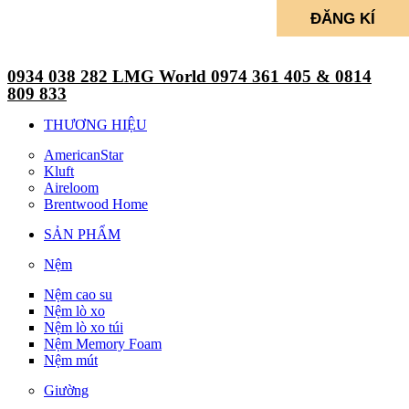
0934 038 282 LMG World 0974 361 405 & 0814
809 833
THƯƠNG HIỆU
AmericanStar
Kluft
Aireloom
Brentwood Home
SẢN PHẨM
Nệm
Nệm cao su
Nệm lò xo
Nệm lò xo túi
Nệm Memory Foam
Nệm mút
Giường