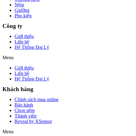
Nệm
Giường
Phụ kiện
Công ty
Giới thiệu
Liên hệ
Hệ Thống Đại Lý
Menu
Giới thiệu
Liên hệ
Hệ Thống Đại Lý
Khách hàng
Chính sách mua online
Bảo hành
Chọn nệm
Thành viên
Reveal by XSensor
Menu