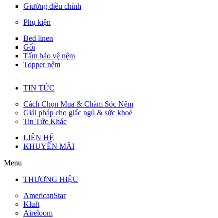
Giường điều chỉnh
Phụ kiện
Bed linen
Gối
Tấm bảo vệ nệm
Topper nệm
TIN TỨC
Cách Chọn Mua & Chăm Sóc Nệm
Giải pháp cho giấc ngủ & sức khoẻ
Tin Tức Khác
LIÊN HỆ
KHUYẾN MÃI
Menu
THƯƠNG HIỆU
AmericanStar
Kluft
Aireloom