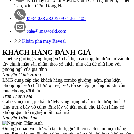
Nhà máy sản xuất Hava's: Cụm CN Thạnh Phú, Thiện
Tân, Vĩnh Cửu, Đồng Nai.
0934 038 282 &
0974 361 405
sala@lmgworld.com
Khám phá máy Reveal
KHÁCH HÀNG ĐÁNH GIÁ
Thiết kế giường sang trọng với chất liệu cao cấp, tôi được tư vấn để
tùy chỉnh mẫu sản phẩm theo sở thích, nhu cầu để phù hợp với
phòng ngủ của gia đình
Nguyễn Cảnh Hưng
LMG cung cấp cho khách hàng combo giường, nệm, phụ kiện
phòng ngủ với chất lượng tuyệt vời, tôi sẽ tiếp tục ủng hộ khi cần
mua cho người thân
Trần Thanh Mai
Gallery nệm nhập khẩu từ Mỹ sang trọng nhất mà tôi từng biết. 3
tầng trưng bày vô cùng lộng lẫy và tiện nghi, cho khách hàng có
không gian trải nghiệm rất thoải mái
Nguyễn Trâm Anh
Đội ngũ nhân viên tư vấn tận tình, giới thiệu cách chọn nệm bằng
máy Reveal giúp tôi chọn đúng combo nệm gối phù hợp, không còn