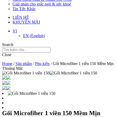
Giải pháp cho giấc ngủ & sức khoẻ
Tin Tức Khác
LIÊN HỆ
KHUYẾN MÃI
VI
EN
(
English
)
Search
Close
Home
/
Sản phẩm
/
Phụ kiện
/ Gối Microfiber 1 viền 150 Mềm Mịn
Thoáng Mát
Gối Microfiber 1 viền 150 Mềm Mịn