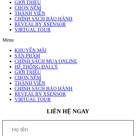
GIỚI THIỆU
CHỌN NỆM
THÀNH VIÊN
CHÍNH SÁCH BẢO HÀNH
REVEAL BY XSENSOR
VIRTUAL TOUR
Menu
KHUYẾN MÃI
SẢN PHẨM
CHÍNH SÁCH MUA ONLINE
HỆ THỐNG ĐẠI LÝ
GIỚI THIỆU
CHỌN NỆM
THÀNH VIÊN
CHÍNH SÁCH BẢO HÀNH
REVEAL BY XSENSOR
VIRTUAL TOUR
LIÊN HỆ NGAY