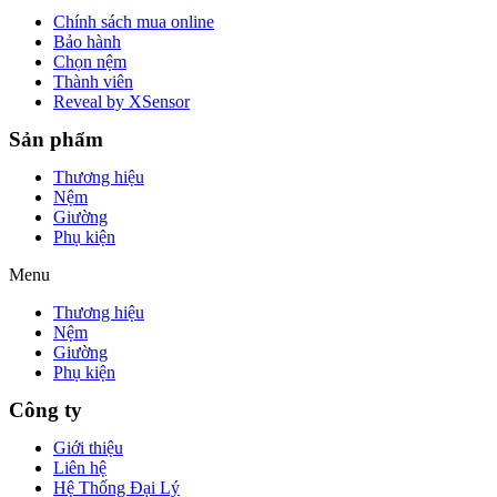
Chính sách mua online
Bảo hành
Chọn nệm
Thành viên
Reveal by XSensor
Sản phẩm
Thương hiệu
Nệm
Giường
Phụ kiện
Menu
Thương hiệu
Nệm
Giường
Phụ kiện
Công ty
Giới thiệu
Liên hệ
Hệ Thống Đại Lý