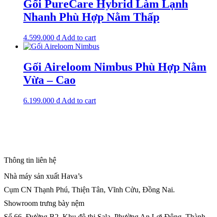
Gối PureCare Hybrid Làm Lạnh
Nhanh Phù Hợp Nằm Thấp
4.599.000
₫
Add to cart
Gối Aireloom Nimbus Phù Hợp Nằm
Vừa – Cao
6.199.000
₫
Add to cart
Thông tin liên hệ
Nhà máy sản xuất Hava’s
Cụm CN Thạnh Phú, Thiện Tân, Vĩnh Cửu, Đồng Nai.
Showroom trưng bày nệm
Số 66, Đường B2, Khu đô thị Sala, Phường An Lợi Đông, Thành