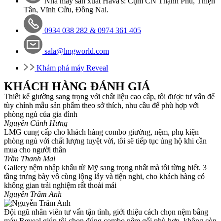
Nhà máy sản xuất Hava's: Cụm CN Thạnh Phú, Thiện
Tân, Vĩnh Cửu, Đồng Nai.
0934 038 282 &
0974 361 405
sala@lmgworld.com
Khám phá máy Reveal
KHÁCH HÀNG ĐÁNH GIÁ
Thiết kế giường sang trọng với chất liệu cao cấp, tôi được tư vấn để
tùy chỉnh mẫu sản phẩm theo sở thích, nhu cầu để phù hợp với
phòng ngủ của gia đình
Nguyễn Cảnh Hưng
LMG cung cấp cho khách hàng combo giường, nệm, phụ kiện
phòng ngủ với chất lượng tuyệt vời, tôi sẽ tiếp tục ủng hộ khi cần
mua cho người thân
Trần Thanh Mai
Gallery nệm nhập khẩu từ Mỹ sang trọng nhất mà tôi từng biết. 3
tầng trưng bày vô cùng lộng lẫy và tiện nghi, cho khách hàng có
không gian trải nghiệm rất thoải mái
Nguyễn Trâm Anh
Đội ngũ nhân viên tư vấn tận tình, giới thiệu cách chọn nệm bằng
máy Reveal giúp tôi chọn đúng combo nệm gối phù hợp, không còn