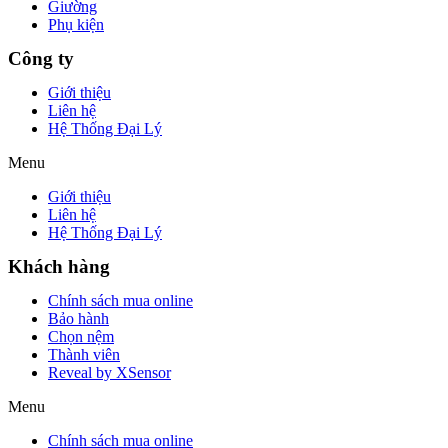
Giường
Phụ kiện
Công ty
Giới thiệu
Liên hệ
Hệ Thống Đại Lý
Menu
Giới thiệu
Liên hệ
Hệ Thống Đại Lý
Khách hàng
Chính sách mua online
Bảo hành
Chọn nệm
Thành viên
Reveal by XSensor
Menu
Chính sách mua online