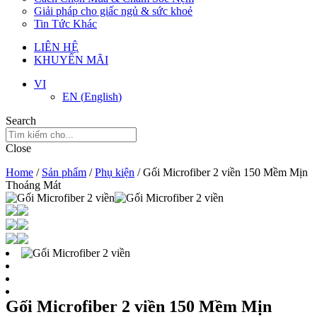
Giải pháp cho giấc ngủ & sức khoẻ
Tin Tức Khác
LIÊN HỆ
KHUYẾN MÃI
VI
EN
(
English
)
Search
Close
Home
/
Sản phẩm
/
Phụ kiện
/ Gối Microfiber 2 viền 150 Mềm Mịn
Thoáng Mát
Gối Microfiber 2 viền 150 Mềm Mịn