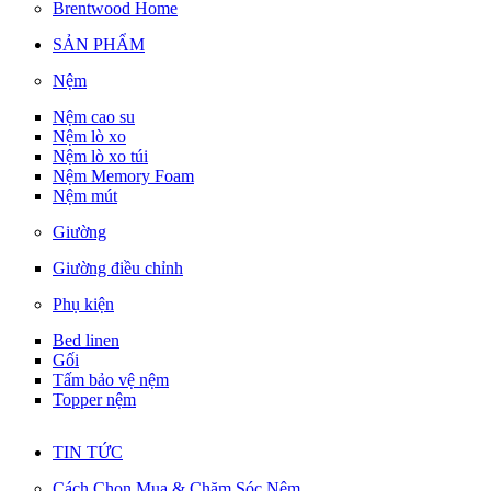
Brentwood Home
SẢN PHẨM
Nệm
Nệm cao su
Nệm lò xo
Nệm lò xo túi
Nệm Memory Foam
Nệm mút
Giường
Giường điều chỉnh
Phụ kiện
Bed linen
Gối
Tấm bảo vệ nệm
Topper nệm
TIN TỨC
Cách Chọn Mua & Chăm Sóc Nệm