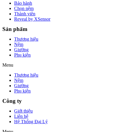
Bảo hành
Chọn nệm
Thành viên
Reveal by XSensor
Sản phẩm
Thương hiệu
Nệm
Giường
Phụ kiện
Menu
Thương hiệu
Nệm
Giường
Phụ kiện
Công ty
Giới thiệu
Liên hệ
Hệ Thống Đại Lý
Menu