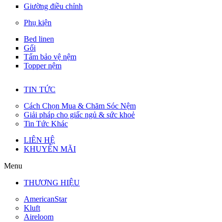
Giường điều chỉnh
Phụ kiện
Bed linen
Gối
Tấm bảo vệ nệm
Topper nệm
TIN TỨC
Cách Chọn Mua & Chăm Sóc Nệm
Giải pháp cho giấc ngủ & sức khoẻ
Tin Tức Khác
LIÊN HỆ
KHUYẾN MÃI
Menu
THƯƠNG HIỆU
AmericanStar
Kluft
Aireloom