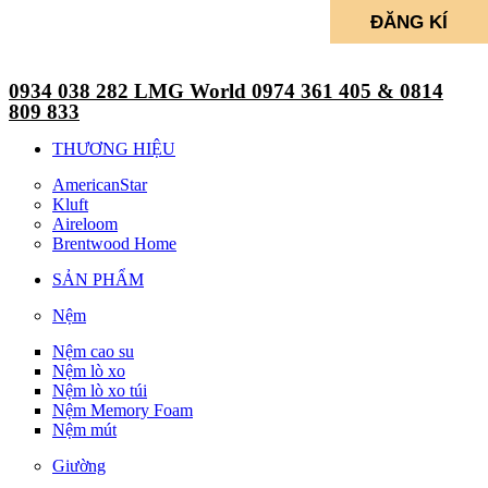
0934 038 282 LMG World 0974 361 405 & 0814
809 833
THƯƠNG HIỆU
AmericanStar
Kluft
Aireloom
Brentwood Home
SẢN PHẨM
Nệm
Nệm cao su
Nệm lò xo
Nệm lò xo túi
Nệm Memory Foam
Nệm mút
Giường