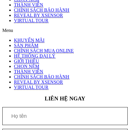
THÀNH VIÊN
CHÍNH SÁCH BẢO HÀNH
REVEAL BY XSENSOR
VIRTUAL TOUR
Menu
KHUYẾN MÃI
SẢN PHẨM
CHÍNH SÁCH MUA ONLINE
HỆ THỐNG ĐẠI LÝ
GIỚI THIỆU
CHỌN NỆM
THÀNH VIÊN
CHÍNH SÁCH BẢO HÀNH
REVEAL BY XSENSOR
VIRTUAL TOUR
LIÊN HỆ NGAY