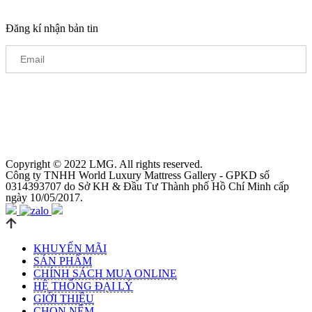
Đăng kí nhận bản tin
Copyright © 2022 LMG. All rights reserved.
Công ty TNHH World Luxury Mattress Gallery - GPKD số
0314393707 do Sở KH & Đầu Tư Thành phố Hồ Chí Minh cấp
ngày 10/05/2017.
KHUYẾN MÃI
SẢN PHẨM
CHÍNH SÁCH MUA ONLINE
HỆ THỐNG ĐẠI LÝ
GIỚI THIỆU
CHỌN NỆM