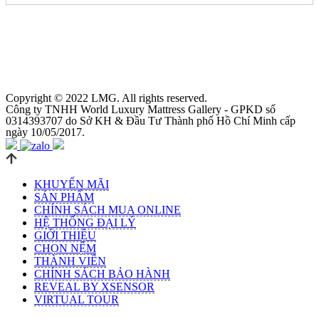
Copyright © 2022 LMG. All rights reserved.
Công ty TNHH World Luxury Mattress Gallery - GPKD số
0314393707 do Sở KH & Đầu Tư Thành phố Hồ Chí Minh cấp
ngày 10/05/2017.
KHUYẾN MÃI
SẢN PHẨM
CHÍNH SÁCH MUA ONLINE
HỆ THỐNG ĐẠI LÝ
GIỚI THIỆU
CHỌN NỆM
THÀNH VIÊN
CHÍNH SÁCH BẢO HÀNH
REVEAL BY XSENSOR
VIRTUAL TOUR