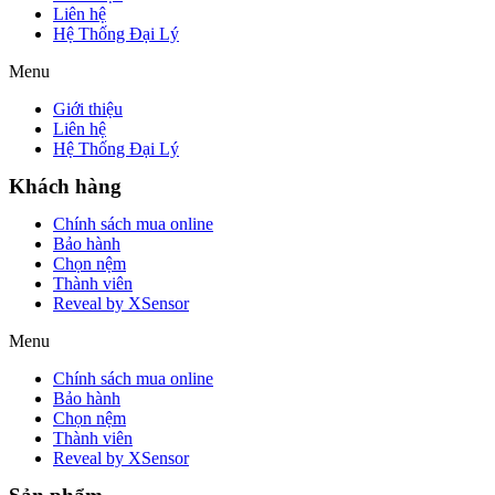
Liên hệ
Hệ Thống Đại Lý
Menu
Giới thiệu
Liên hệ
Hệ Thống Đại Lý
Khách hàng
Chính sách mua online
Bảo hành
Chọn nệm
Thành viên
Reveal by XSensor
Menu
Chính sách mua online
Bảo hành
Chọn nệm
Thành viên
Reveal by XSensor