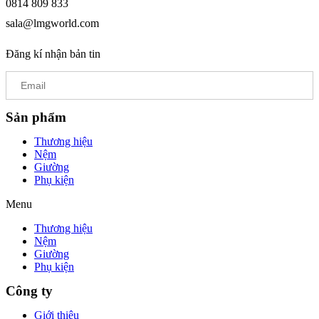
0814 809 833
sala@lmgworld.com
Đăng kí nhận bản tin
Sản phẩm
Thương hiệu
Nệm
Giường
Phụ kiện
Menu
Thương hiệu
Nệm
Giường
Phụ kiện
Công ty
Giới thiệu