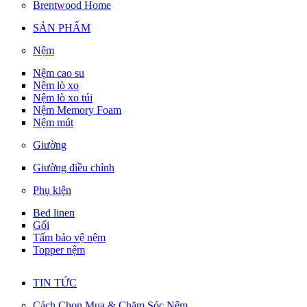
Brentwood Home
SẢN PHẨM
Nệm
Nệm cao su
Nệm lò xo
Nệm lò xo túi
Nệm Memory Foam
Nệm mút
Giường
Giường điều chỉnh
Phụ kiện
Bed linen
Gối
Tấm bảo vệ nệm
Topper nệm
TIN TỨC
Cách Chọn Mua & Chăm Sóc Nệm