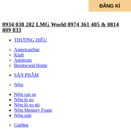
0934 038 282 LMG World 0974 361 405 & 0814
809 833
THƯƠNG HIỆU
AmericanStar
Kluft
Aireloom
Brentwood Home
SẢN PHẨM
Nệm
Nệm cao su
Nệm lò xo
Nệm lò xo túi
Nệm Memory Foam
Nệm mút
Giường