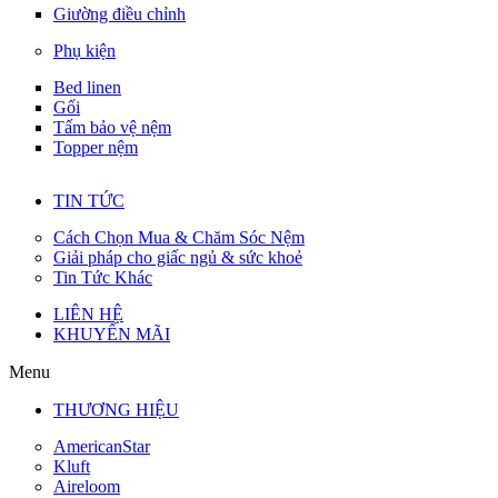
Giường điều chỉnh
Phụ kiện
Bed linen
Gối
Tấm bảo vệ nệm
Topper nệm
TIN TỨC
Cách Chọn Mua & Chăm Sóc Nệm
Giải pháp cho giấc ngủ & sức khoẻ
Tin Tức Khác
LIÊN HỆ
KHUYẾN MÃI
Menu
THƯƠNG HIỆU
AmericanStar
Kluft
Aireloom