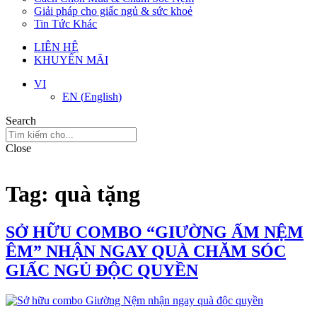
Giải pháp cho giấc ngủ & sức khoẻ
Tin Tức Khác
LIÊN HỆ
KHUYẾN MÃI
VI
EN
(
English
)
Search
Close
Tag:
quà tặng
SỞ HỮU COMBO “GIƯỜNG ẤM NỆM
ÊM” NHẬN NGAY QUÀ CHĂM SÓC
GIẤC NGỦ ĐỘC QUYỀN