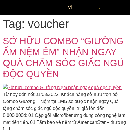
VI
Tag:
voucher
SỞ HỮU COMBO “GIƯỜNG
ẤM NỆM ÊM” NHẬN NGAY
QUÀ CHĂM SÓC GIẤC NGỦ
ĐỘC QUYỀN
Từ nay đến hết 31/08/2022, Khách hàng sở hữu trọn bộ
Combo Giường – Nệm tại LMG sẽ được nhận ngay Quà
tặng chăm sóc giấc ngủ độc quyền, trị giá lên đến
8.000.000đ: 01 Cặp gối Microfiber ứng dụng công nghệ làm
mát tiên tiến. 01 Tấm bảo vệ nệm từ AmericanStar – thương
[…]