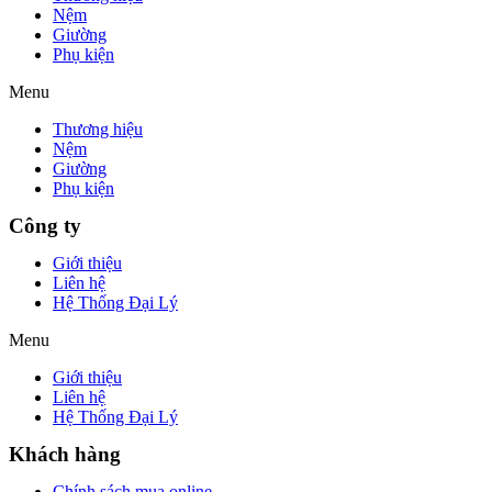
Nệm
Giường
Phụ kiện
Menu
Thương hiệu
Nệm
Giường
Phụ kiện
Công ty
Giới thiệu
Liên hệ
Hệ Thống Đại Lý
Menu
Giới thiệu
Liên hệ
Hệ Thống Đại Lý
Khách hàng
Chính sách mua online