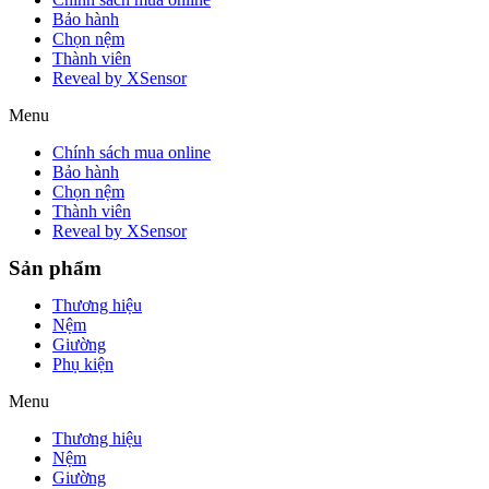
Bảo hành
Chọn nệm
Thành viên
Reveal by XSensor
Menu
Chính sách mua online
Bảo hành
Chọn nệm
Thành viên
Reveal by XSensor
Sản phẩm
Thương hiệu
Nệm
Giường
Phụ kiện
Menu
Thương hiệu
Nệm
Giường