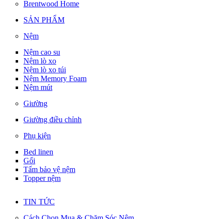
Brentwood Home
SẢN PHẨM
Nệm
Nệm cao su
Nệm lò xo
Nệm lò xo túi
Nệm Memory Foam
Nệm mút
Giường
Giường điều chỉnh
Phụ kiện
Bed linen
Gối
Tấm bảo vệ nệm
Topper nệm
TIN TỨC
Cách Chọn Mua & Chăm Sóc Nệm