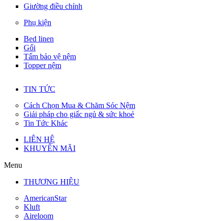
Giường điều chỉnh
Phụ kiện
Bed linen
Gối
Tấm bảo vệ nệm
Topper nệm
TIN TỨC
Cách Chọn Mua & Chăm Sóc Nệm
Giải pháp cho giấc ngủ & sức khoẻ
Tin Tức Khác
LIÊN HỆ
KHUYẾN MÃI
Menu
THƯƠNG HIỆU
AmericanStar
Kluft
Aireloom