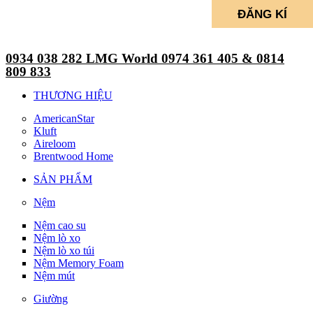
0934 038 282 LMG World 0974 361 405 & 0814
809 833
THƯƠNG HIỆU
AmericanStar
Kluft
Aireloom
Brentwood Home
SẢN PHẨM
Nệm
Nệm cao su
Nệm lò xo
Nệm lò xo túi
Nệm Memory Foam
Nệm mút
Giường