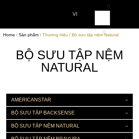
VI
Home
/
Sản phẩm
/ Thương hiệu / Bộ sưu tập nệm Natural
BỘ SƯU TẬP NỆM
NATURAL
AMERICANSTAR
BỘ SƯU TẬP BACKSENSE
BỘ SƯU TẬP NỆM NATURAL
BỘ SƯU TẬP NỆM BRAVURA