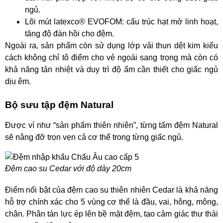
ngủ.
Lõi mút latexco® EVOFOM: cấu trúc hạt mở linh hoạt,
tăng độ đàn hồi cho đệm.
Ngoài ra, sản phẩm còn sử dụng lớp vải thun dệt kim kiểu
cách không chỉ tô điểm cho vẻ ngoài sang trọng mà còn có
khả năng tản nhiệt và duy trì độ ẩm cần thiết cho giấc ngủ
dịu êm.
Bộ sưu tập đệm Natural
Được ví như “sản phẩm thiên nhiên”, từng tấm đệm Natural
sẽ nâng đỡ trọn vẹn cả cơ thể trong từng giấc ngủ.
Đệm cao su Cedar với độ dày 20cm
Điểm nổi bật của đệm cao su thiên nhiên Cedar là khả năng
hỗ trợ chính xác cho 5 vùng cơ thể là đầu, vai, hông, mông,
chân. Phân tán lực ép lên bề mặt đệm, tạo cảm giác thư thái