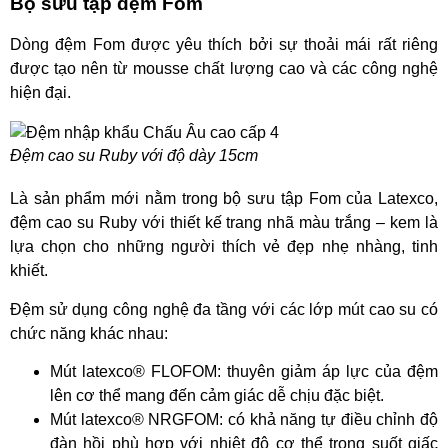
Bộ sưu tập đệm Fom
Dòng đệm Fom được yêu thích bởi sự thoải mái rất riêng
được tạo nên từ mousse chất lượng cao và các công nghệ
hiện đại.
Đệm cao su Ruby với độ dày 15cm
Là sản phẩm mới nằm trong bộ sưu tập Fom của Latexco,
đệm cao su Ruby với thiết kế trang nhã màu trắng – kem là
lựa chọn cho những người thích vẻ đẹp nhẹ nhàng, tinh
khiết.
Đệm sử dụng công nghệ đa tầng với các lớp mút cao su có
chức năng khác nhau:
Mút latexco® FLOFOM: thuyên giảm áp lực của đệm
lên cơ thể mang đến cảm giác dễ chịu đặc biệt.
Mút latexco® NRGFOM: có khả năng tự điều chỉnh độ
đàn hồi phù hợp với nhiệt độ cơ thể trong suốt giấc