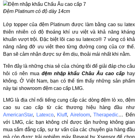
Đệm Platinum có độ dày 14cm
Lớp topper của đệm Platinum được làm bằng cao su latex
thiên nhiên có độ thoáng khí ưu việt và khả năng kháng
khuẩn vượt trội. Đặc biệt lõi cao su latexco® 7 vùng có khả
năng nâng đỡ ưu việt theo từng đường cong của cơ thể.
Bạn sẽ cảm nhận được sự êm dịu, thoải mái nhất khi nằm.
Trên đây là những chia sẻ của chúng tôi để giải đáp cho câu
hỏi có nên mua
đệm nhập khẩu Châu Âu cao cấp
hay
không. Ở Việt Nam, bạn có thể tìm thấy những sản phẩm
này tại showroom đệm cao cấp LMG.
LMG là địa chỉ nổi tiếng cung cấp các dòng đệm lò xo, đệm
cao su cao cấp từ các thương hiệu hàng đầu như
AmericanStar
,
Latexco
,
Kluff
,
Aireloom
,
Therapedic
… Đến
với LMG, các bạn không chỉ được tận hưởng không gian
mua sắm đẳng cấp, sự tư vấn của các chuyên gia hàng đầu
mà còn được trải nghiệm máy Reveal by Xsensor để chọn