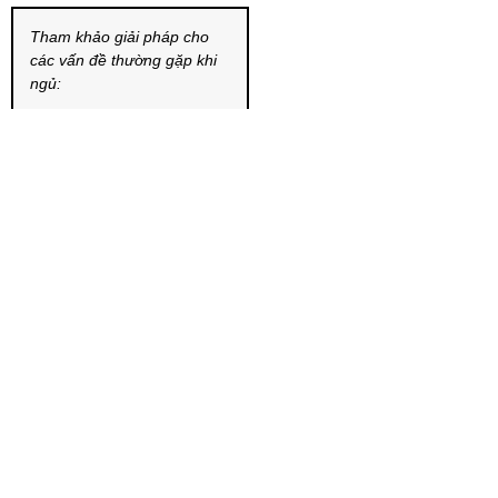
Tham khảo giải pháp cho
các vấn đề thường gặp khi
ngủ:
Các thương
hiệu chăn ga
gối đệm cao
cấp
Giá nệm cao
cấp
Đệm khách sạn
Chuyên mục
CÁCH CHỌN MUA & CHĂM SÓC NỆM
GIẢI PHÁP CHO GIẤC NGỦ & SỨC KHOẺ