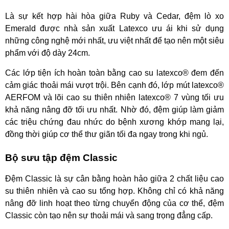
Là sự kết hợp hài hòa giữa Ruby và Cedar, đệm lò xo
Emerald được nhà sản xuất Latexco ưu ái khi sử dụng
những công nghệ mới nhất, ưu việt nhất để tạo nên một siêu
phẩm với độ dày 24cm.
Các lớp tiện ích hoàn toàn bằng cao su latexco® đem đến
cảm giác thoải mái vượt trội. Bên cạnh đó, lớp mút latexco®
AERFOM và lõi cao su thiên nhiên latexco® 7 vùng tối ưu
khả năng nâng đỡ tối ưu nhất. Nhờ đó, đệm giúp làm giảm
các triệu chứng đau nhức do bệnh xương khớp mang lại,
đồng thời giúp cơ thể thư giãn tối đa ngay trong khi ngủ.
Bộ sưu tập đệm Classic
Đệm Classic là sự cân bằng hoàn hảo giữa 2 chất liệu cao
su thiên nhiên và cao su tổng hợp. Không chỉ có khả năng
nâng đỡ linh hoạt theo từng chuyển động của cơ thể, đệm
Classic còn tạo nên sự thoải mái và sang trọng đẳng cấp.