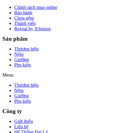
Chính sách mua online
Bảo hành
Chọn nệm
Thành viên
Reveal by XSensor
Sản phẩm
Thương hiệu
Nệm
Giường
Phụ kiện
Menu
Thương hiệu
Nệm
Giường
Phụ kiện
Công ty
Giới thiệu
Liên hệ
Hệ Thống Đại Lý