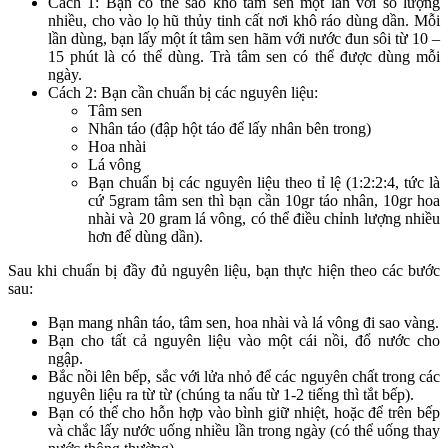
Cách 1: Bạn có thể sao khô tâm sen một lần với số lượng
nhiều, cho vào lọ hũ thủy tinh cất nơi khô ráo dùng dần. Mỗi
lần dùng, bạn lấy một ít tâm sen hãm với nước đun sôi từ 10 –
15 phút là có thể dùng. Trà tâm sen có thể được dùng mỗi
ngày.
Cách 2: Bạn cần chuẩn bị các nguyên liệu:
Tâm sen
Nhân táo (đập hột táo để lấy nhân bên trong)
Hoa nhài
Lá vông
Bạn chuẩn bị các nguyên liệu theo tỉ lệ (1:2:2:4, tức là
cứ 5gram tâm sen thì bạn cần 10gr táo nhân, 10gr hoa
nhài và 20 gram lá vông, có thể điều chỉnh lượng nhiều
hơn để dùng dần).
Sau khi chuẩn bị đầy đủ nguyên liệu, bạn thực hiện theo các bước
sau:
Bạn mang nhân táo, tâm sen, hoa nhài và lá vông đi sao vàng.
Bạn cho tất cả nguyên liệu vào một cái nồi, đổ nước cho
ngập.
Bắc nồi lên bếp, sắc với lửa nhỏ để các nguyên chất trong các
nguyên liệu ra từ từ (chúng ta nấu từ 1-2 tiếng thì tắt bếp).
Bạn có thể cho hỗn hợp vào bình giữ nhiệt, hoặc để trên bếp
và chắc lấy nước uống nhiều lần trong ngày (có thể uống thay