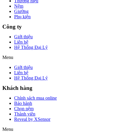
Thương hiệu
Nệm
Giường
Phụ kiện
Công ty
Giới thiệu
Liên hệ
Hệ Thống Đại Lý
Menu
Giới thiệu
Liên hệ
Hệ Thống Đại Lý
Khách hàng
Chính sách mua online
Bảo hành
Chọn nệm
Thành viên
Reveal by XSensor
Menu