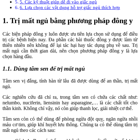
5. Các kỹ thuật giúp dễ đi vào giấc ngủ
6. Lựa chọn các vật dụng hỗ trợ giấc ngủ thích hợp
1. Trị mất ngủ bằng phương pháp đông y
Các biện pháp đông y luôn được ưu tiên lựa chọn sử dụng để điều
trị các bệnh hiện nay. Đa phần các bài thuốc đông y được làm từ
thiên nhiên nên không để lại tác hại hay tác dụng phụ về sau. Trị
mất ngủ cần thời gian dài, nên chọn phương pháp đông y là lựa
chọn hàng đầu.
1.1. Dùng tâm sen để trị mất ngủ
Tâm sen vị đắng, tính hàn từ lâu đã được dùng để an thần, trị mất
ngủ.
Các nghiên cứu đã chỉ ra, trong tâm sen có chứa các chất như:
nelumbo, nuciferin, liensinin hay asparagine,… là các chất tốt cho
thần kinh. Không chỉ vậy, nó còn giúp thanh lọc, giải nhiệt cơ thể.
Tâm sen còn có thể dùng để phòng ngừa đột quỵ, ngăn ngừa nhồi
máu cơ tim, giúp khí huyết lưu thông. Chúng ta có thể dùng tâm trị
mất ngủ theo các cách sau: