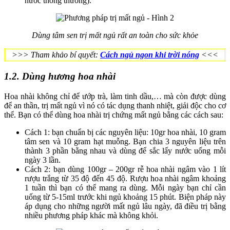
nước thông thường).
Dùng tâm sen trị mất ngủ rất an toàn cho sức khỏe
>>> Tham khảo bí quyết:
Cách ngủ ngon khi trời nóng
<<<
1.2. Dùng hương hoa nhài
Hoa nhài không chỉ để ướp trà, làm tinh dầu,… mà còn được dùng
để an thần, trị mất ngủ vì nó có tác dụng thanh nhiệt, giải độc cho cơ
thể. Bạn có thể dùng hoa nhài trị chứng mất ngủ bằng các cách sau:
Cách 1: bạn chuẩn bị các nguyên liệu: 10gr hoa nhài, 10 gram
tâm sen và 10 gram hạt muỗng. Bạn chia 3 nguyên liệu trên
thành 3 phần bằng nhau và dùng để sắc lấy nước uống mỗi
ngày 3 lần.
Cách 2: bạn dùng 100gr – 200gr rễ hoa nhài ngâm vào 1 lít
rượu trắng từ 35 độ đến 45 độ. Rượu hoa nhài ngâm khoảng
1 tuần thì bạn có thể mang ra dùng. Mỗi ngày bạn chỉ cần
uống từ 5-15ml trước khi ngủ khoảng 15 phút. Biện pháp này
áp dụng cho những người mất ngủ lâu ngày, đã điều trị bằng
nhiều phương pháp khác mà không khỏi.