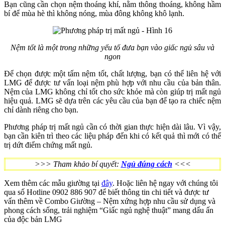
Bạn cũng cần chọn nệm thoáng khí, nằm thông thoáng, không hầm
bí để mùa hè thì không nóng, mùa đông không khô lạnh.
Nệm tốt là một trong những yếu tố đưa bạn vào giấc ngủ sâu và
ngon
Để chọn được một tấm nệm tốt, chất lượng, bạn có thể liên hệ với
LMG để được tư vấn loại nệm phù hợp với nhu cầu của bản thân.
Nệm của LMG không chỉ tốt cho sức khỏe mà còn giúp trị mất ngủ
hiệu quả. LMG sẽ dựa trên các yêu cầu của bạn để tạo ra chiếc nệm
chỉ dành riêng cho bạn.
Phương pháp trị mất ngủ cần có thời gian thực hiện dài lâu. Vì vậy,
bạn cần kiên trì theo các liệu pháp đến khi có kết quả thì mới có thể
trị dứt điểm chứng mất ngủ.
>>> Tham khảo bí quyết:
Ngủ đúng cách
<<<
Xem thêm các mẫu giường tại
đây
. Hoặc liên hệ ngay với chúng tôi
qua số Hotline 0902 886 907 để biết thông tin chi tiết và được tư
vấn thêm về Combo Giường – Nệm xứng hợp nhu cầu sử dụng và
phong cách sống, trải nghiệm “Giấc ngủ nghệ thuật” mang dấu ấn
của độc bản LMG