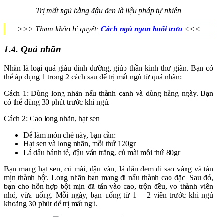
Trị mất ngủ bằng đậu đen là liệu pháp tự nhiên
>>> Tham khảo bí quyết:
Cách ngủ ngon buổi trưa
<<<
1.4. Quả nhãn
Nhãn là loại quả giàu dinh dưỡng, giúp thần kinh thư giãn. Bạn có
thể áp dụng 1 trong 2 cách sau để trị mất ngủ từ quả nhãn:
Cách 1: Dùng long nhãn nấu thành canh và dùng hàng ngày. Bạn
có thể dùng 30 phút trước khi ngủ.
Cách 2: Cao long nhãn, hạt sen
Để làm món chè này, bạn cần:
Hạt sen và long nhãn, mỗi thứ 120gr
Lá dâu bánh tẻ, đậu ván trắng, củ mài mỗi thứ 80gr
Bạn mang hạt sen, củ mài, đậu ván, lá dâu đem đi sao vàng và tán
mịn thành bột. Long nhãn bạn mang đi nấu thành cao đặc. Sau đó,
bạn cho hỗn hợp bột mịn đã tán vào cao, trộn đều, vo thành viên
nhỏ, vừa uống. Mỗi ngày, bạn uống từ 1 – 2 viên trước khi ngủ
khoảng 30 phút để trị mất ngủ.