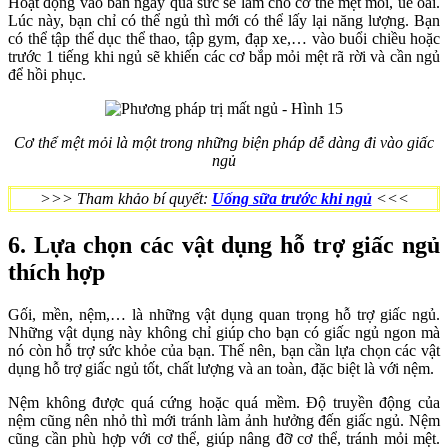
Hoạt động vào ban ngày quá sức sẽ làm cho cơ thể mệt mỏi, uể oải.
Lúc này, bạn chỉ có thể ngủ thì mới có thể lấy lại năng lượng. Bạn
có thể tập thể dục thể thao, tập gym, đạp xe,… vào buổi chiều hoặc
trước 1 tiếng khi ngủ sẽ khiến các cơ bắp mỏi mệt rã rời và cần ngủ
để hồi phục.
Cơ thể mệt mỏi là một trong những biện pháp dễ dàng đi vào giấc
ngủ
>>> Tham khảo bí quyết:
Uống sữa trước khi ngủ
<<<
6. Lựa chọn các vật dụng hỗ trợ giấc ngủ
thích hợp
Gối, mền, nệm,… là những vật dụng quan trọng hỗ trợ giấc ngủ.
Những vật dụng này không chỉ giúp cho bạn có giấc ngủ ngon mà
nó còn hỗ trợ sức khỏe của bạn. Thế nên, bạn cần lựa chọn các vật
dụng hỗ trợ giấc ngủ tốt, chất lượng và an toàn, đặc biệt là với nệm.
Nệm không được quá cứng hoặc quá mềm. Độ truyền động của
nệm cũng nên nhỏ thì mới tránh làm ảnh hưởng đến giấc ngủ. Nệm
cũng cần phù hợp với cơ thể, giúp nâng đỡ cơ thể, tránh mỏi mệt.