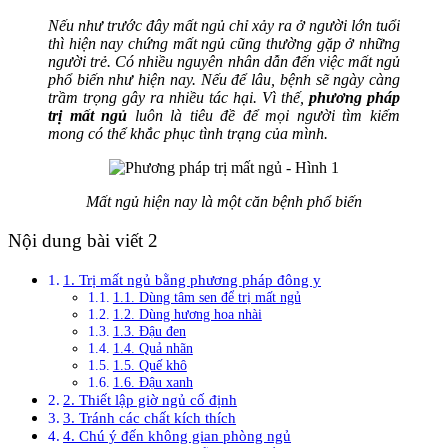
Nếu như trước đây mất ngủ chỉ xảy ra ở người lớn tuổi
thì hiện nay chứng mất ngủ cũng thường gặp ở những
người trẻ. Có nhiều nguyên nhân dẫn đến việc mất ngủ
phổ biến như hiện nay. Nếu để lâu, bệnh sẽ ngày càng
trầm trọng gây ra nhiều tác hại. Vì thế,
phương pháp
trị mất ngủ
luôn là tiêu đề để mọi người tìm kiếm
mong có thể khắc phục tình trạng của mình.
Mất ngủ hiện nay là một căn bệnh phổ biến
Nội dung bài viết 2
1. Trị mất ngủ bằng phương pháp đông y
1.1. Dùng tâm sen để trị mất ngủ
1.2. Dùng hương hoa nhài
1.3. Đậu đen
1.4. Quả nhãn
1.5. Quế khô
1.6. Đậu xanh
2. Thiết lập giờ ngủ cố định
3. Tránh các chất kích thích
4. Chú ý đến không gian phòng ngủ