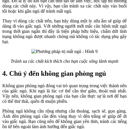
ngủ. Đó là lý do khi bạn cần tỉnh táo để làm việc, học tập thì thường
dùng các chất này. Vì vậy, bạn cần tránh xa các chất này vào buổi
tối hoặc khi gần ngủ để tránh mất ngủ.
Thay vì dùng các chất trên, bạn hãy dùng một ly sữa ấm sẽ giúp dễ
dàng đi vào giấc ngủ. Với những người mới mắc căn bệnh mất ngủ
trong thời gian ngắn thì đây là biện pháp hữu hiệu, chấm dứt tình
trạng không ngủ được nhanh chóng mà không có tác dụng phụ gây
hại.
Tránh xa các chất kích thích cho bạn cuộc sống lành mạnh
4. Chú ý đến không gian phòng ngủ
Không gian phòng ngủ đóng vai trò quan trọng trong việc thành nên
của giấc ngủ. Khi ngủ là lúc cơ thể cần thư giãn, thoải mái nhất.
Vậy nên, không gian phòng ngủ của bạn cần thực sự là nơi để bạn
có thể thư thái, quên đi muộn phiền.
Phòng ngủ không cần rộng nhưng cần thoáng, sạch sẽ, gọn gàng.
Ánh đèn phòng ngủ cần đèn vàng thay vì đèn trắng sẽ giúp dễ đi
vào giấc ngủ. Bạn cũng nên để không gian yên tĩnh, tránh các tiếng
ồn từ bên ngoài làm ảnh hưởng đến giấc ngủ.