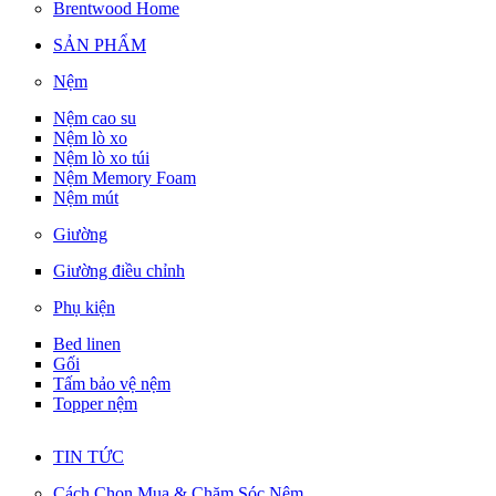
Brentwood Home
SẢN PHẨM
Nệm
Nệm cao su
Nệm lò xo
Nệm lò xo túi
Nệm Memory Foam
Nệm mút
Giường
Giường điều chỉnh
Phụ kiện
Bed linen
Gối
Tấm bảo vệ nệm
Topper nệm
TIN TỨC
Cách Chọn Mua & Chăm Sóc Nệm