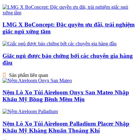
LMG X BoConcept: Đặc quyền ưu đãi, trải nghiệm
giấc ngủ xứng tầm
Giấc ngủ được bảo chứng bởi các chuyên gia hàng
đầu
Sản phẩm liên quan
Nệm Lò Xo Túi Aireloom Onyx San Mateo Nhập
Khẩu Mỹ Bồng Bềnh Mềm Mịn
Nệm Lò Xo Túi Aireloom Palladium Placer Nhập
Khẩu Mỹ Kháng Khuẩn Thoáng Khí