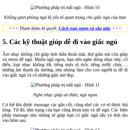
Không gian phòng ngủ là yếu tố quan trọng cho giấc ngủ của bạn
>>> Tham khảo bí quyết:
Cách ngủ ngon và sâu giấc
<<<
5. Các kỹ thuật giúp dễ đi vào giấc ngủ
Âm nhạc không chỉ giúp tinh thần thoải mái, thư giãn mà còn giúp
xả stress dễ ngủ. Muốn ngủ ngon, bạn nên nghe dòng nhạc nhẹ, cổ
điển, loại nhạc không lời, tiếng mưa rả rích, tiếng nước chảy….
những âm thanh du dương, nhẹ nhàng làm cho con người ta dễ đi
vào giấc ngủ và có những giấc mơ đẹp.
Nghe nhạc giúp an thần, ngủ ngon
Cơ thể khi được massage các gân cốt, cũng như các cơ sẽ được thả
lỏng. Từ đó, tâm trạng của bạn cũng thoải mái và dễ ngủ. Các biện
pháp massage nhẹ nhàng sẽ giúp bạn có giấc ngủ sâu và tỉnh táo
vào hôm sau.