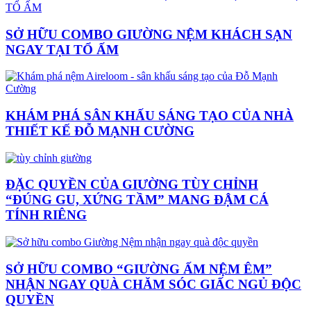
SỞ HỮU COMBO GIƯỜNG NỆM KHÁCH SẠN
NGAY TẠI TỔ ẤM
KHÁM PHÁ SÂN KHẤU SÁNG TẠO CỦA NHÀ
THIẾT KẾ ĐỖ MẠNH CƯỜNG
ĐẶC QUYỀN CỦA GIƯỜNG TÙY CHỈNH
“ĐÚNG GU, XỨNG TẦM” MANG ĐẬM CÁ
TÍNH RIÊNG
SỞ HỮU COMBO “GIƯỜNG ẤM NỆM ÊM”
NHẬN NGAY QUÀ CHĂM SÓC GIẤC NGỦ ĐỘC
QUYỀN