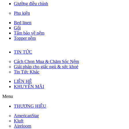
Giường điều chỉnh
Phụ kiện
Bed linen
Gối
Tấm bảo vệ nệm
Topper nệm
TIN TỨC
Cách Chọn Mua & Chăm Sóc Nệm
Giải pháp cho giấc ngủ & sức khoẻ
Tin Tức Khác
LIÊN HỆ
KHUYẾN MÃI
Menu
THƯƠNG HIỆU
AmericanStar
Kluft
Aireloom