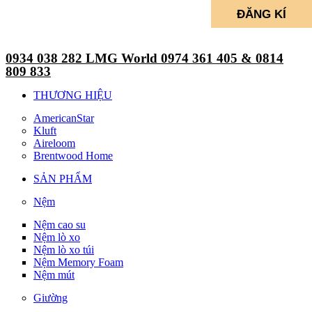
0934 038 282 LMG World 0974 361 405 & 0814
809 833
THƯƠNG HIỆU
AmericanStar
Kluft
Aireloom
Brentwood Home
SẢN PHẨM
Nệm
Nệm cao su
Nệm lò xo
Nệm lò xo túi
Nệm Memory Foam
Nệm mút
Giường